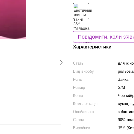
Повідомити, коли з'яв
Характеристики
Стать
для жіно
Вид виробу
рольови
Роль
Зайка
Розмір
S/M
Колір
Чорний/
Комплектація
сукня, в
Особливості
з бантик
Склад
90% пол
Виробник
JSY (Кит