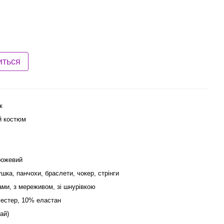
иться
к
й костюм
рожевий
ушка, панчохи, браслети, чокер, стрінги
ами, з мереживом, зі шнурівкою
іестер, 10% еластан
ай)