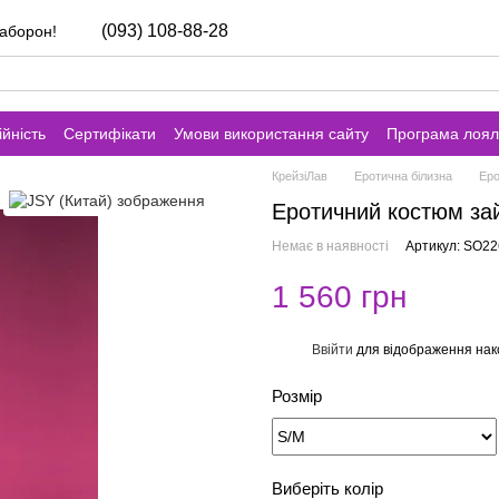
(093) 108-88-28
заборон!
йність
Сертифікати
Умови використання сайту
Програма лоял
КрейзіЛав
Еротична білизна
Еро
Еротичний костюм за
Немає в наявності
Артикул: SO2
1 560 грн
Ввійти
для відображення нак
%
Розмір
Виберіть колір