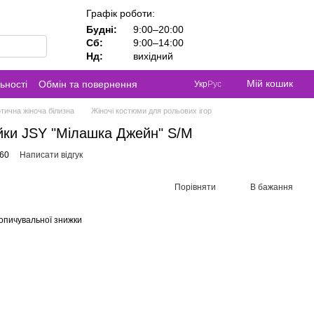
Графік роботи:
Будні:
9:00–20:00
Сб:
9:00–14:00
Нд:
вихідний
Мій кошик
ьності
Обмін та повернення
Укр
Рус
тична жіноча білизна
Жіночі костюми для рольових ігор
йки JSY "Мілашка Джейн" S/M
260
Написати відгук
Порівняти
В бажання
опичувальної знижки