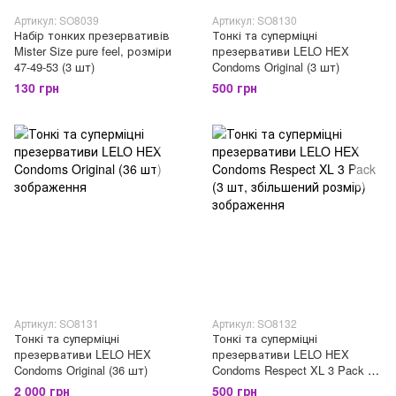
Артикул: SO8039
Артикул: SO8130
Набір тонких презервативів
Тонкі та суперміцні
Mister Size pure feel, розміри
презервативи LELO HEX
47-49-53 (3 шт)
Condoms Original (3 шт)
130 грн
500 грн
Артикул: SO8131
Артикул: SO8132
Тонкі та суперміцні
Тонкі та суперміцні
презервативи LELO HEX
презервативи LELO HEX
Condoms Original (36 шт)
Condoms Respect XL 3 Pack (3
шт, збільшений розмір)
2 000 грн
500 грн