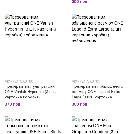
300 грн
Артикул: SX0780
Артикул: SX0781
Презервативи ультратонкі
Презервативи збільшеного
ONE Vanish Hyperthin (3 шт,
розміру ONE Legend Extra
картонна коробка)
Large (3 шт, картонна
коробка)
370 грн
300 грн