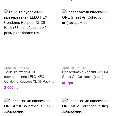
Артикул: SO8133
Артикул: SX0758
Тонкі та суперміцні
Презерватив класичний ONE
презервативи LELO HEX
Street Art Collection (1 шт)
Condoms Respect XL 36 Pack
50 грн
(36 шт, збільшений розмір)
2 000 грн