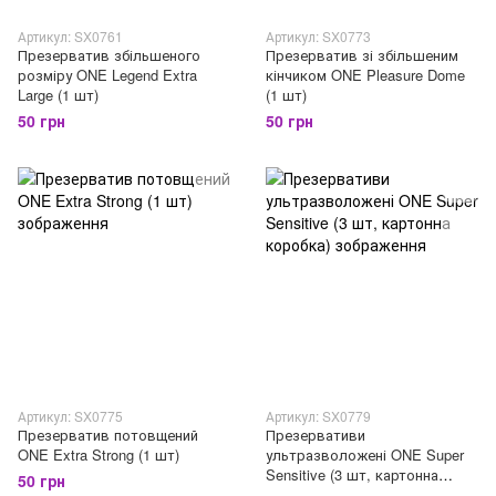
Артикул: SX0761
Артикул: SX0773
Презерватив збільшеного
Презерватив зі збільшеним
розміру ONE Legend Extra
кінчиком ONE Pleasure Dome
Large (1 шт)
(1 шт)
50 грн
50 грн
Артикул: SX0775
Артикул: SX0779
Презерватив потовщений
Презервативи
ONE Extra Strong (1 шт)
ультразволожені ONE Super
Sensitive (3 шт, картонна
50 грн
коробка)