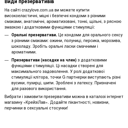
Види презервативів
На сайті crazylove.com.ua ви можете купити
високоеластичні, міцні і безпечні кондоми з різними
смаками, анатомічні, ароматизовані, тонкі, щільні, з рясною
змазкою і додатковими функціями стимуляції:
Оральні презервативи.
Це кондоми для орального сексу
з різними смаками: ожини, полуниці, персика, морозива,
шоколаду. Зробіть оральні ласки смачними і
ароматними.
Презервативи (насадки на член)
з додатковими
функціями стимуляції. Ці насадки створені для
максимального задоволення. У ролі додаткової
стимуляції клітора, точки G партнерки виступають різні
вусики, пухирці, шипи. Зроблені з латексу. Призначені
для разового використання.
Вибрати і замовити презервативи можна в каталозі інтернет
магазину «КрейзіЛав». Додайте пікантності, новизни,
перчинки в сексуальні стосунки!