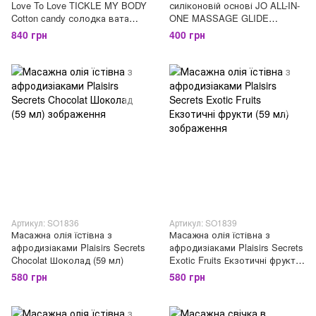
Love To Love TICKLE MY BODY
силіконовій основі JO ALL-IN-
Cotton candy солодка вата
ONE MASSAGE GLIDE
(150 мл)
WARMING зігріваючий (30 мл)
840 грн
400 грн
Артикул: SO1836
Артикул: SO1839
Масажна олія їстівна з
Масажна олія їстівна з
афродизіаками Plaisirs Secrets
афродизіаками Plaisirs Secrets
Chocolat Шоколад (59 мл)
Exotic Fruits Екзотичні фрукти
(59 мл)
580 грн
580 грн