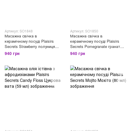
Артикул: SO1848
Артикул: SO1850
Масажна свічка в
Масажна свічка в
керамічному посуді Plaisirs
керамічному посуді Plaisirs
Secrets Strawberry полуниця
Secrets Pomegranate гранат
(80 мл)
(80 мл)
940 грн
940 грн