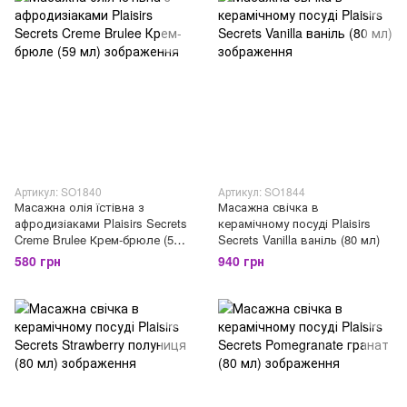
Артикул: SO1840
Артикул: SO1844
Масажна олія їстівна з
Масажна свічка в
афродизіаками Plaisirs Secrets
керамічному посуді Plaisirs
Creme Brulee Крем-брюле (59
Secrets Vanilla ваніль (80 мл)
мл)
580 грн
940 грн