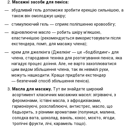
Масажні засоби для пеніса:
збудливий гель допоможе зробити ерекцію сильнішою, а
також він омолоджує шкіру;
стимулюючий гель — сприяє поліпшенню кровообігу;
відновлююче масло — робить шкіру м'якшою,
еластичнішою (рекомендується використовувати після
екстендера, помп, для масажу члена);
крем для джелкінга (Джелкінг — це «бодібілдинг» для
члена, стародавня техніка для розтягування пеніса, яка
нагадує процес доїння. Але, не варто захоплюватися
цим видом збільшення члена, так як невмілі рухи,
можуть нашкодити. Краще придбати екстендер
— безпечний спосіб збільшення пеніса).
Масла для масажу.
Тут ви знайдете широкий
асортимент класичних масажних масел: зігріваючі, з
феромонами, їстівні масла, з афродизіаками,
гармонізуючі, розслаблюючі, антистрес, масло, що
бадьорить, з різними ароматами (полуниця, малина,
солодка вата, шоколад, ваніль, кокос, мохіто, ягоди,
тропічні фрукти, лічі, карамель тощо).