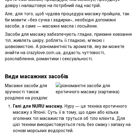
довіру і налаштовує на потрібний лад настрій.
Але, для того, щоб чудова процедура масажу пройшла, так
би мовити «без сучка і задирки», необхідні допоміжні
засоби, а саме — масажні масла і лосьйони.
Засоби для масажу забезпечують гладке, приємне ковзання
тіл, живлять шкіру, роблять її гладкою, м'якою і
шовковистою. А різноманітність ароматів, яку ви можете
знайти на crazylove.com.ua, додасть чуттєвості,
розслаблення, романтики і сексуальності.
Види масажних засобів
Масажні засоби для
зручності також
розділені на розділи:
Гелі для NURU масажу.
Нуру — це техніка еротичного
масажу з Японії. Суть її в тому, що один або кілька
оголених тіл масажистів труться об тіло клієнта. Для
цієї техніки використовується гель без смаку і запаху на
основі морських водоростей.