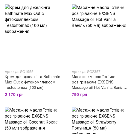
Артикул: SO1955
Артикул: SO2357
Крем для джелкінга Bathmate
Масажне масло їстівне
Max Out с фітокомплексом
розігріваюче EXSENS
Testostomax (100 мл)
Massage oil Hot Vanilla Ваніль
(50 мл)
2 170 грн
790 грн