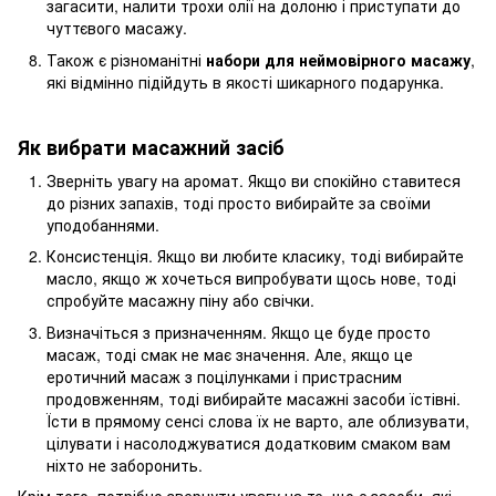
загасити, налити трохи олії на долоню і приступати до
чуттєвого масажу.
Також є різноманітні
набори для неймовірного масажу
,
які відмінно підійдуть в якості шикарного подарунка.
Як вибрати масажний засіб
Зверніть увагу на аромат. Якщо ви спокійно ставитеся
до різних запахів, тоді просто вибирайте за своїми
уподобаннями.
Консистенція. Якщо ви любите класику, тоді вибирайте
масло, якщо ж хочеться випробувати щось нове, тоді
спробуйте масажну піну або свічки.
Визначіться з призначенням. Якщо це буде просто
масаж, тоді смак не має значення. Але, якщо це
еротичний масаж з поцілунками і пристрасним
продовженням, тоді вибирайте масажні засоби їстівні.
Їсти в прямому сенсі слова їх не варто, але облизувати,
цілувати і насолоджуватися додатковим смаком вам
ніхто не заборонить.