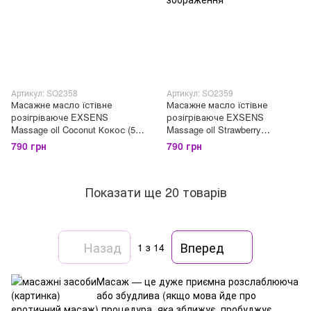
Артикул: SO2358
Артикул: SO2359
Масажне масло їстівне
Масажне масло їстівне
розігріваюче EXSENS
розігріваюче EXSENS
Massage oil Coconut Кокос (50
Massage oil Strawberry
мл)
Полуниця (50 мл)
790 грн
790 грн
Показати ще 20 товарів
Назад
Вперед
1
з 14
Масаж — це дуже приємна розслаблююча
або збудлива (якщо мова йде про
еротичний масаж) процедура, яка зближує, пробуджує