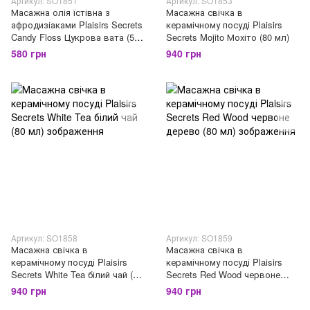
Артикул: SO1851
Артикул: SO1853
Масажна олія їстівна з
Масажна свічка в
афродизіаками Plaisirs Secrets
керамічному посуді Plaisirs
Candy Floss Цукрова вата (59
Secrets Mojito Мохіто (80 мл)
мл)
580 грн
940 грн
Артикул: SO1858
Артикул: SO1859
Масажна свічка в
Масажна свічка в
керамічному посуді Plaisirs
керамічному посуді Plaisirs
Secrets White Tea білий чай (80
Secrets Red Wood червоне
мл)
дерево (80 мл)
940 грн
940 грн