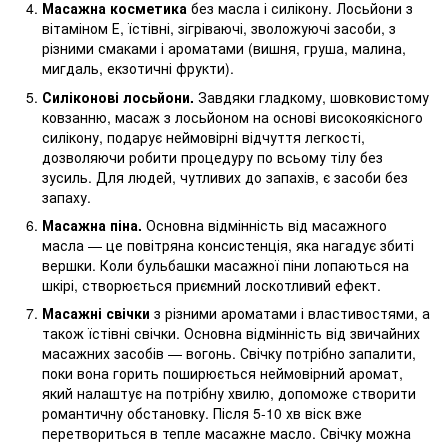
Масажна косметика
без масла і силікону. Лосьйони з
вітаміном Е, їстівні, зігріваючі, зволожуючі засоби, з
різними смаками і ароматами (вишня, груша, малина,
мигдаль, екзотичні фрукти).
Силіконові лосьйони.
Завдяки гладкому, шовковистому
ковзанню, масаж з лосьйоном на основі високоякісного
силікону, подарує неймовірні відчуття легкості,
дозволяючи робити процедуру по всьому тілу без
зусиль. Для людей, чутливих до запахів, є засоби без
запаху.
Масажна піна.
Основна відмінність від масажного
масла — це повітряна консистенція, яка нагадує збиті
вершки. Коли бульбашки масажної піни лопаються на
шкірі, створюється приємний лоскотливий ефект.
Масажні свічки
з різними ароматами і властивостями, а
також їстівні свічки. Основна відмінність від звичайних
масажних засобів — вогонь. Свічку потрібно запалити,
поки вона горить поширюється неймовірний аромат,
який налаштує на потрібну хвилю, допоможе створити
романтичну обстановку. Після 5-10 хв віск вже
перетвориться в тепле масажне масло. Свічку можна