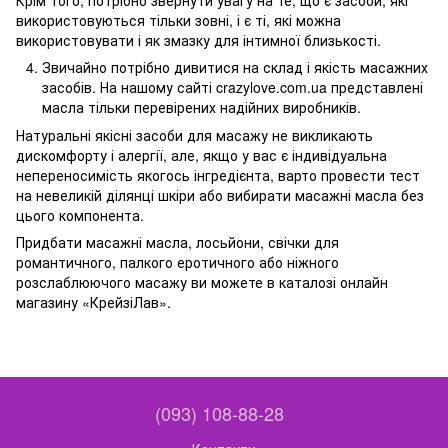
Крім того, потрібно звернути увагу на те, що є засоби, які
використовуються тільки зовні, і є ті, які можна
використовувати і як змазку для інтимної близькості.
Звичайно потрібно дивитися на склад і якість масажних
засобів. На нашому сайті crazylove.com.ua представлені
масла тільки перевірених надійних виробників.
Натуральні якісні засоби для масажу не викликають
дискомфорту і алергії, але, якщо у вас є індивідуальна
непереносимість якогось інгредієнта, варто провести тест
на невеликій ділянці шкіри або вибирати масажні масла без
цього компонента.
Придбати масажні масла, лосьйони, свічки для
романтичного, палкого еротичного або ніжного
розслаблюючого масажу ви можете в каталозі онлайн
магазину «КрейзіЛав».
(093) 108-88-28