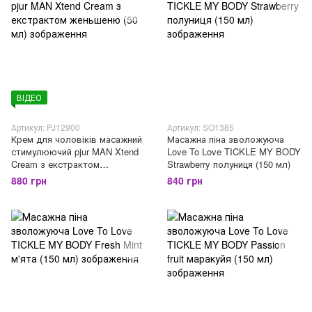
ВІДЕО
Артикул: PJ12900
Артикул: SO1385
Крем для чоловіків масажний
Масажна піна зволожуюча
стимулюючий pjur MAN Xtend
Love To Love TICKLE MY BODY
Cream з екстрактом
Strawberry полуниця (150 мл)
женьшеню (50 мл)
880 грн
840 грн