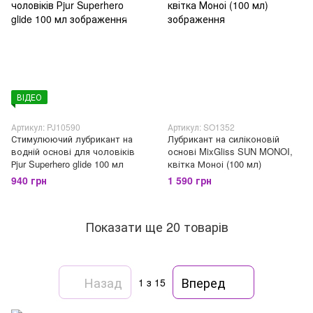
ВІДЕО
Артикул: PJ10590
Артикул: SO1352
Стимулюючий лубрикант на
Лубрикант на силіконовій
водній основі для чоловіків
основі MixGliss SUN MONOI,
Рjur Superhero glide 100 мл
квітка Моноі (100 мл)
940 грн
1 590 грн
Показати ще 20 товарів
Назад
Вперед
1
з 15