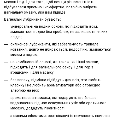
масаж і т.д. І для того, щоб вся ця різноманітність
відбувалася приємно і комфортно, потрібно вибрати
вагінальну змазку, яка вам підійде.
Вагінальні лубриканти бувають:
універсальні на водній основі, які підходять всім,
змиваються водою без проблем, не залишають ніяких
слідів;
силіконові лубриканти, які забезпечують тривале
ковзання, довго не вбираються, водостійкі, змиваються
милом з водою;
на комбінованій основі, які також, як і інші змазки,
підходять і для вагінального сексу, і для ігор з
іграшками, і для масажу;
без запаху, відмінно підійдуть для всіх, хто любить
класику і не любить ароматизатори або страждає
алергією на них;
ароматизовані змазки, які подарують ще більше
задоволення під час сексуальних утіх або еротичного
масажу, додадуть пікантності;
з різними ефектами: розігріваючі (стимулюють приплив