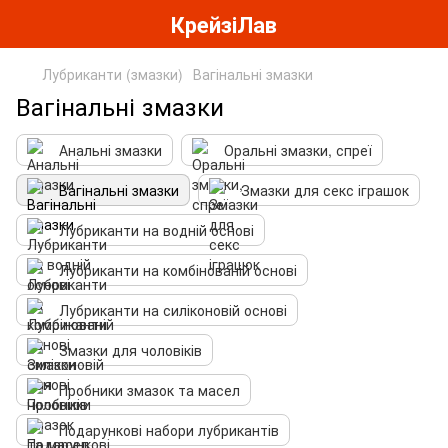
КрейзіЛав
Лубриканти (змазки)
Вагінальні змазки
Вагінальні змазки
Анальні змазки
Оральні змазки, спреї
Вагінальні змазки
Змазки для секс іграшок
Лубриканти на водній основі
Лубриканти на комбінованій основі
Лубриканти на силіконовій основі
Змазки для чоловіків
Пробники змазок та масел
Подарункові набори лубрикантів