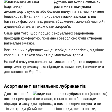
Думаю, що кожна жінка, хоч
раз в житті відчувала
дискомфорт, сухість або больові відчуття під час інтимної
близькості. Виділення природної змазки залежить від
багатьох факторів: вік, рівень збудження, жіночий настрій і
душевний стан, а також стан здоров'я.
Саме для того, щоб процес сексуальних задоволень
проходив комфортно, приємно і безболісно були створені
вагінальні змазки.
Вагінальний лубрикант — це необхідна вологість, відмінне
ковзання, а також захист від можливих травм.
На сайті crazylove.com.ua ви зможете вибрати з широкого
асортименту змазку, яка підходить саме вам, і замовити з
доставкою по Україні.
Асортимент вагінальних лубрикантів
Для того, щоб
вогник пристрасті не згасав, в нього потрібно завжди
підкидати «їжу для горіння», а саме використовувати не
тільки традиційний секс, але і інші види, секс іграшки,