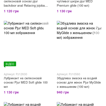
силіконовій основі pjur
чутливої ​​шкіри pjur MED
backdoor anal Relaxing jojoba
Premium glide (100 мл)
silicone lubricant (100 мл)
1 120 грн
1 130 грн
ВІДЕО
Артикул: PJ12630
Артикул: PJ10560
Лубрикант на силіконовій
Збудлива змаска на водній
основі Pjur MED Soft glide 100
основі для жінок Pjur MyGlide
мл
з женьшенем (100 мл)
1 130 грн
940 грн