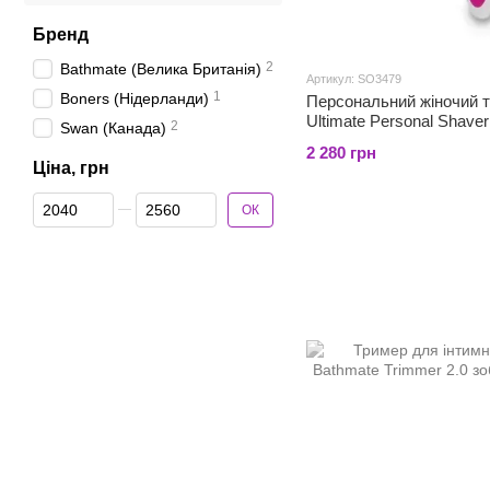
Бренд
2
Bathmate (Велика Британія)
Артикул: SO3479
1
Boners (Нідерланди)
Персональний жіночий 
Ultimate Personal Shav
2
Swan (Канада)
2 280 грн
Ціна, грн
Від Ціна, грн
До Ціна, грн
ОК