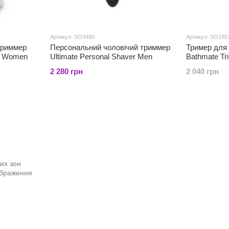
Артикул: SO3480
Артикул: SO195
триммер
Персональний чоловічий триммер
Тример для 
er Women
Ultimate Personal Shaver Men
Bathmate Tr
2 280 грн
2 040 грн