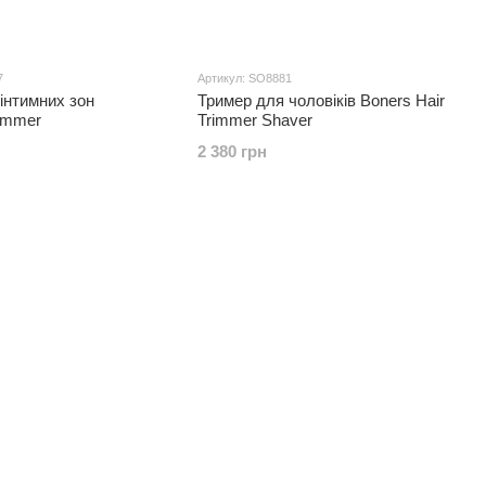
7
Артикул: SO8881
інтимних зон
Тример для чоловіків Boners Hair
immer
Trimmer Shaver
2 380 грн