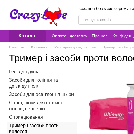
Перейти до основного контенту
Кохання без меж, сорому і 
Каталог
Оплата і доставка
Про нас
Конфіденці
Контакти
КрейзіЛав
Косметика
Регулярний догляд за тілом
Тример і засоби пр
Тример і засоби проти воло
Гелі для душа
Засоби для гоління та
догляду після
Засоби для освітлення шкіри
Спреї, пінки для інтимної
гігієни, серветки
Спринцювання
Тример і засоби проти
волосся