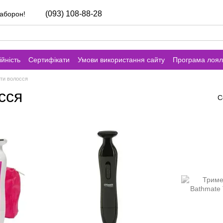
(093) 108-88-28
заборон!
йність
Сертифікати
Умови використання сайту
Програма лоял
оти волосся
сся
С