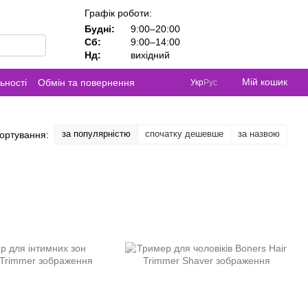
Графік роботи:
Будні:
9:00–20:00
Сб:
9:00–14:00
Нд:
вихідний
Мій кошик
ьності
Обмін та повернення
Укр
Рус
за популярністю
спочатку дешевше
за назвою
ортування: