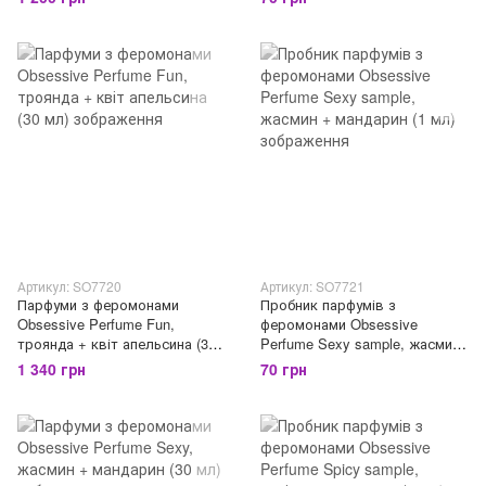
Артикул: SO7720
Артикул: SO7721
Парфуми з феромонами
Пробник парфумів з
Obsessive Perfume Fun,
феромонами Obsessive
троянда + квіт апельсина (30
Perfume Sexy sample, жасмин
мл)
+ мандарин (1 мл)
1 340 грн
70 грн