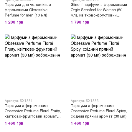
Парфуми для чоловіків з
Жіночі парфуми з феромонами
феромонами Obsessive
Orgie Sensfeel for Woman (50
Perfume for men (10 мл)
мл), квітково-фруктовий
аромат
1 200 грн
1 790 грн
Артикул: SX1881
Артикул: SX1883
Парфуми з феромонами
Парфуми з феромонами
Obsessive Perfume Floral Fruity,
Obsessive Perfume Floral Spicy,
квітково-фруктовий аромат
східний пряний аромат (30 мл)
(30 мл)
1 460 грн
1 460 грн