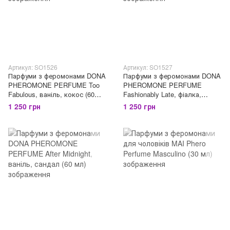
Артикул: SO1526
Артикул: SO1527
Парфуми з феромонами DONA
Парфуми з феромонами DONA
PHEROMONE PERFUME Too
PHEROMONE PERFUME
Fabulous, ваніль, кокос (60
Fashionably Late, фіалка,
мл)
ваніль (60 мл)
1 250 грн
1 250 грн