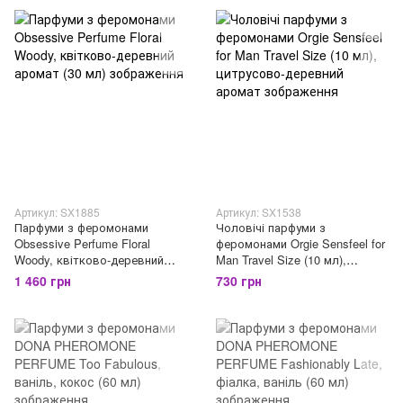
Артикул: SX1885
Артикул: SX1538
Парфуми з феромонами
Чоловічі парфуми з
Obsessive Perfume Floral
феромонами Orgie Sensfeel for
Woody, квітково-деревний
Man Travel Size (10 мл),
аромат (30 мл)
цитрусово-деревний аромат
1 460 грн
730 грн