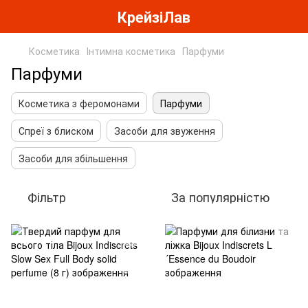
КрейзіЛав
Косметика
Інтимна косметика
Парфуми
Парфуми
Косметика з феромонами
Парфуми
Спреї з блиском
Засоби для звуження
Засоби для збільшення
Фільтр
За популярністю