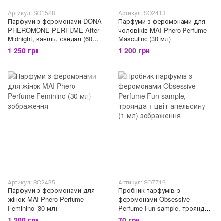
Артикул: SO1528
Артикул: SO2413
Парфуми з феромонами DONA
Парфуми з феромонами для
PHEROMONE PERFUME After
чоловіків MAI Phero Perfume
Midnight, ваніль, сандал (60
Masculino (30 мл)
мл)
1 250 грн
1 200 грн
Артикул: SO2435
Артикул: SO7719
Парфуми з феромонами для
Пробник парфумів з
жінок MAI Phero Perfume
феромонами Obsessive
Feminino (30 мл)
Perfume Fun sample, троянда
+ цвіт апельсину (1 мл)
1 200 грн
70 грн