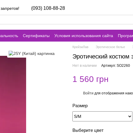
(093) 108-88-28
 запретов!
альность
Сертификаты
Условия использования сайта
Програ
КрейзиЛав
Эротическое белье
Эротический костюм 
Нет в наличии
Артикул: SO2260
1 560 грн
Войти
для отображения нако
%
Размер
Выберите цвет