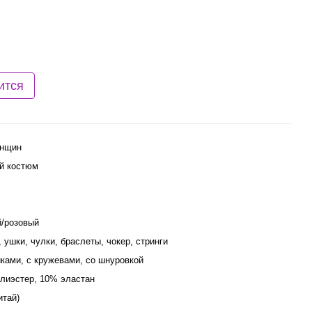
ится
енщин
й костюм
/розовый
, ушки, чулки, браслеты, чокер, стринги
иками, с кружевами, со шнуровкой
лиэстер, 10% эластан
итай)