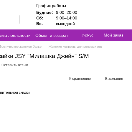
График работы:
Будние:
9:00–20:00
Сб:
9:00–14:00
Вс:
выходной
Мой заказ
мма лояльности
Обмен и возврат
Укр
Рус
Эротическое женское белье
Женские костюмы для ролевых игр
зайки JSY "Милашка Джейн" S/M
Оставить отзыв
К сравнению
В желания
пительной скидки