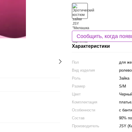
Сообщить, когда появ
Характеристики
Пол
для ж
Вид изделия
ролево
Роль
Зайка
Размер
S/M
Цвет
Черный
Комплектация
платье
Особенности
с бант
Состав
90% по
Производитель
JSY (К