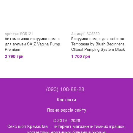
Артикул: SO5121
Артикул: SO8839
Автоматична вакуумна помпа
Вакуумна помпа для клітора
для вульви SAIZ Vagina Pump
Temptasia by Blush Beginner's
Premium
Clitoral Pumping System Black
2 790 грн
1 700 грн
(093) 108-88-28
Контакти
Повна версія сайту
© 2019 - 2026
Секс шоп КрейзіЛав — інтернет магазин інтимних іграшок,
косметики, еротичної білизни в Україні