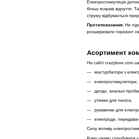
Електростимуляція допом
більш яскраві відчуття. 
струму відбувається при
Протипоказання.
Не підх
розширювати горизонт св
Асортимент ком
На сайті crazylove.com.u
мастурбатори з елек
електростимулятори;
дилдо, анальні пробки
утяжки для пеніса;
рукавички для електр
електроди, передавач
Силу впливу електростим
Кому цікаво спробувати «