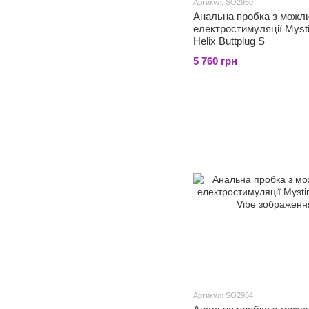
Артикул: SO2960
Анальна пробка з можл
електростимуляції Myst
Helix Buttplug S
5 760 грн
Артикул: SO2964