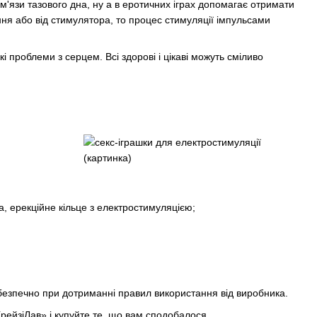
'язи тазового дна, ну а в еротичних іграх допомагає отримати
ення або від стимулятора, то процес стимуляції імпульсами
кі проблеми з серцем. Всі здорові і цікаві можуть сміливо
а, ерекційне кільце з електростимуляцією;
безпечно при дотриманні правил використання від виробника.
рейзіЛав» і купуйте те, що вам сподобалося.