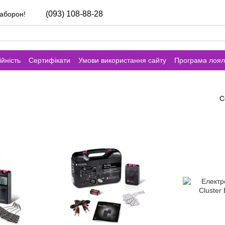
(093) 108-88-28
заборон!
йність
Сертифікати
Умови використання сайту
Програма лоял
С