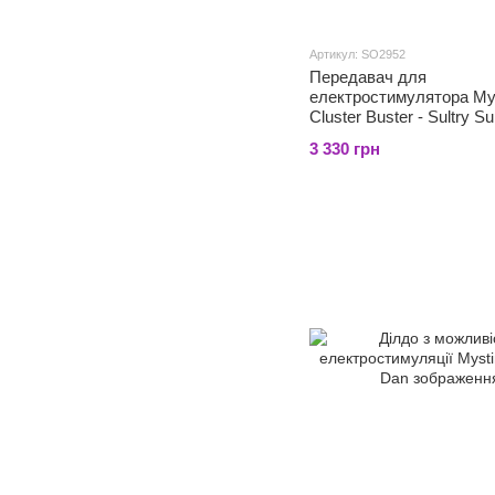
Артикул: SO2952
Передавач для
електростимулятора My
Cluster Buster - Sultry S
Channel 3
3 330 грн