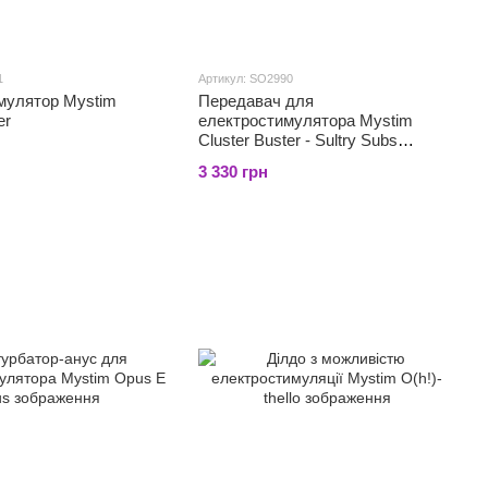
1
Артикул: SO2990
мулятор Mystim
Передавач для
er
електростимулятора Mystim
Cluster Buster - Sultry Subs
Channel 2
3 330 грн