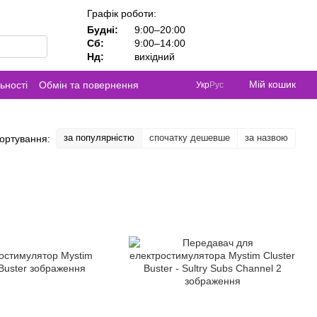
Графік роботи:
Будні:
9:00–20:00
Сб:
9:00–14:00
Нд:
вихідний
Мій кошик
ьності
Обмін та повернення
Укр
Рус
за популярністю
спочатку дешевше
за назвою
ортування: