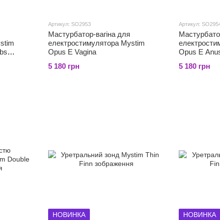
Артикул: SO2953
Артикул: SO295
Мастурбатор-вагіна для
Мастурбато
stim
електростимулятора Mystim
електрости
ubs
Opus E Vagina
Opus E Anu
5 180 грн
5 180 грн
НОВИНКА
НОВИНКА