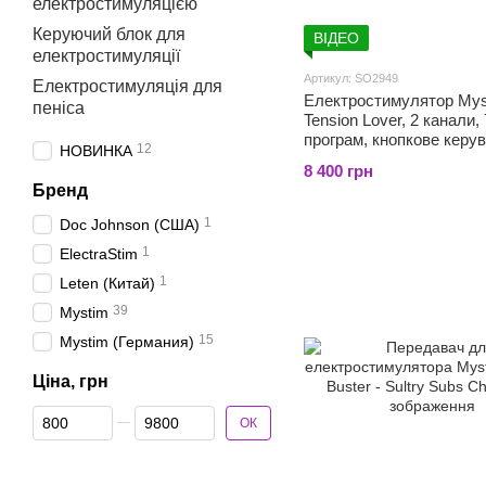
електростимуляцією
Керуючий блок для
ВІДЕО
електростимуляції
Артикул: SO2949
Електростимуляція для
Електростимулятор Mys
пеніса
Tension Lover, 2 канали, 
програм, кнопкове керу
12
НОВИНКА
8 400 грн
Бренд
1
Doc Johnson (США)
1
ElectraStim
1
Leten (Китай)
39
Mystim
15
Mystim (Германия)
Ціна, грн
Від Ціна, грн
До Ціна, грн
ОК