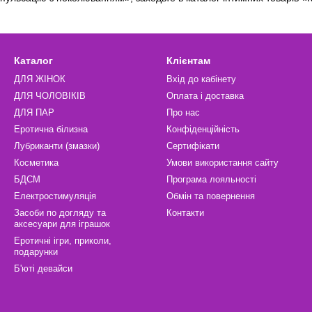
Каталог
Клієнтам
ДЛЯ ЖІНОК
Вхід до кабінету
ДЛЯ ЧОЛОВІКІВ
Оплата і доставка
ДЛЯ ПАР
Про нас
Еротична білизна
Конфіденційність
Лубриканти (змазки)
Сертифікати
Косметика
Умови використання сайту
БДСМ
Програма лояльності
Електростимуляція
Обмін та повернення
Засоби по догляду та
Контакти
аксесуари для іграшок
Еротичні ігри, приколи,
подарунки
Б'юті девайси