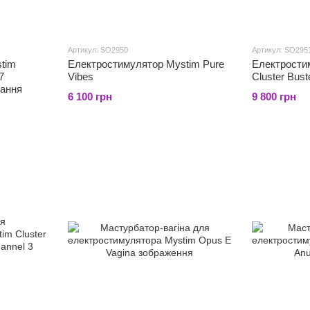
Артикул: SO2950
Артикул: SO295
tim
Електростимулятор Mystim Pure
Електрости
7
Vibes
Cluster Bust
вання
6 100 грн
9 800 грн