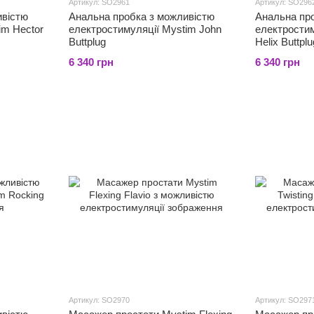
Артикул: SO2961
Артикул: SO296
ивістю
Анальна пробка з можливістю
Анальна пр
im Hector
електростимуляції Mystim John
електростим
Buttplug
Helix Buttplu
6 340 грн
6 340 грн
Артикул: SO2970
Артикул: SO297