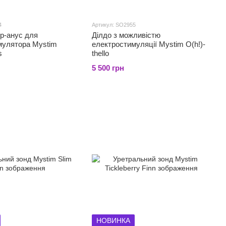
4
Артикул: SO2955
р-анус для
Ділдо з можливістю
мулятора Mystim
електростимуляції Mystim O(h!)-
s
thello
5 500 грн
НОВИНКА