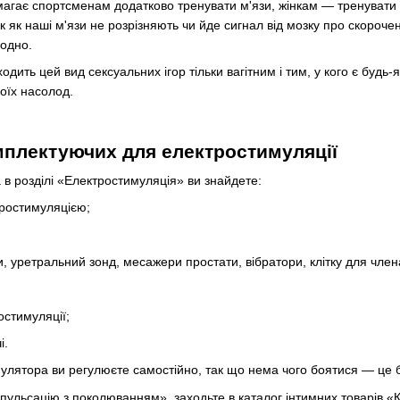
агає спортсменам додатково тренувати м'язи, жінкам — тренувати м
Так як наші м'язи не розрізняють чи йде сигнал від мозку про скороч
родно.
одить цей вид сексуальних ігор тільки вагітним і тим, у кого є будь-я
оїх насолод.
плектуючих для електростимуляції
a в розділі «Електростимуляція» ви знайдете:
тростимуляцією;
, уретральний зонд, месажери простати, вібратори, клітку для член
остимуляції;
і.
улятора ви регулюєте самостійно, так що нема чого боятися — це 
пульсацію з поколюванням», заходьте в каталог інтимних товарів «К