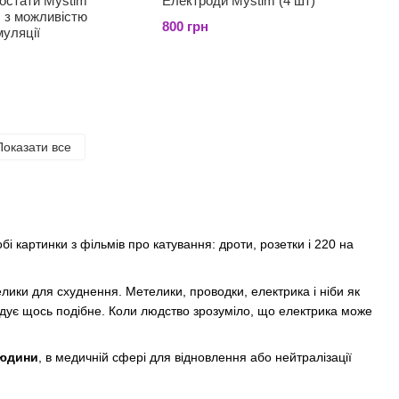
остати Mystim
Електроди Mystim (4 шт)
тю
800 грн
уляції
Показати все
 картинки з фільмів про катування: дроти, розетки і 220 на
лики для схуднення. Метелики, проводки, електрика і ніби як
адує щось подібне. Коли людство зрозуміло, що електрика може
людини
, в медичній сфері для відновлення або нейтралізації