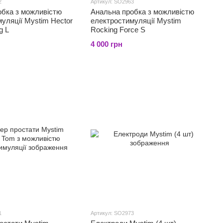
2
Артикул: SO2963
обка з можливістю
Анальна пробка з можливістю
уляції Mystim Hector
електростимуляції Mystim
g L
Rocking Force S
4 000 грн
1
Артикул: SO2973