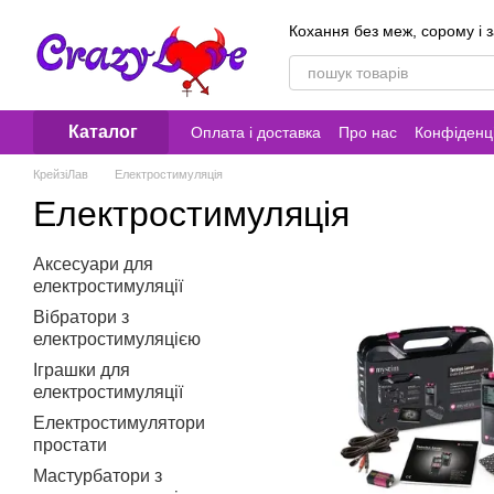
Перейти до основного контенту
Кохання без меж, сорому і 
Каталог
Оплата і доставка
Про нас
Конфіденці
Контакти
КрейзіЛав
Електростимуляція
Електростимуляція
Аксесуари для
електростимуляції
Вібратори з
електростимуляцією
Іграшки для
електростимуляції
Електростимулятори
простати
Мастурбатори з