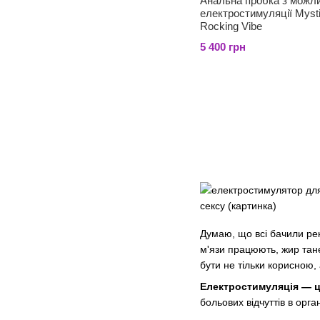
Анальна пробка з можл
електростимуляції Myst
Rocking Vibe
5 400 грн
Думаю, що всі бачили рек
м'язи працюють, жир тан
бути не тільки корисною, 
Електростимуляція — це
больових відчуттів в орг