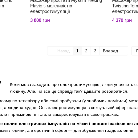
ивістю
Масажер простати Mystim Flexing
Масажер пр
im
Flavio з можливістю
Twisting Tom з можливіс
електростимуляції
електростим
3 800 грн
4 370 грн
Назад
1
2
3
Вперед
Коли мова заходить про електростимуляцію, люди уявляють собі
людину. Але, чи все це справді так? Давайте розбиратися.
ламу по телевізору або самі пробували (у знайомих помітили) мете
е, а людина худне. Ось електростимуляція в сексуальній сфері наг
але і приємною, її і стали використовувати в секс-іграшках.
 вплив електричних імпульсів на м'язи і нервові закінчення 
анізмі людини, а в еротичній сфері — для збудження і задоволення.