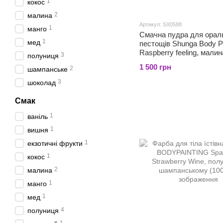
1
кокос
2
малина
Артикул: SX0588
1
манго
Смачна пудра для орал
1
мед
пестощів Shunga Body 
Raspberry feeling, малина
3
полуниця
1 500 грн
2
шампанське
3
шоколад
Смак
1
ваніль
1
вишня
1
екзотичні фрукти
1
кокос
2
малина
1
манго
1
мед
4
полуниця