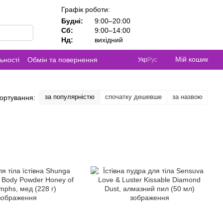
Графік роботи:
Будні:
9:00–20:00
Сб:
9:00–14:00
Нд:
вихідний
Мій кошик
ьності
Обмін та повернення
Укр
Рус
за популярністю
спочатку дешевше
за назвою
ортування: