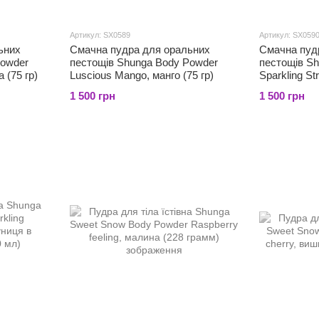
Артикул: SX0589
Артикул: SX059
ьних
Смачна пудра для оральних
Смачна пуд
Powder
пестощів Shunga Body Powder
пестощів S
 (75 гр)
Luscious Mango, манго (75 гр)
Sparkling St
полуничне в
1 500 грн
1 500 грн