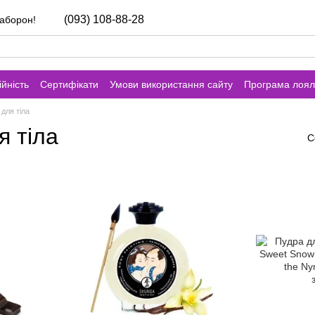
(093) 108-88-28
заборон!
йність
Сертифікати
Умови використання сайту
Програма лоял
для тіла
я тіла
С