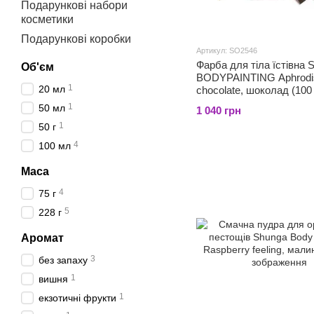
Подарункові набори
косметики
Подарункові коробки
Артикул: SO2546
Фарба для тіла їстівна 
Об'єм
BODYPAINTING Aphrodi
1
20 мл
chocolate, шоколад (100
1
50 мл
1 040 грн
1
50 г
4
100 мл
Маса
4
75 г
5
228 г
Аромат
3
без запаху
1
вишня
1
екзотичні фрукти