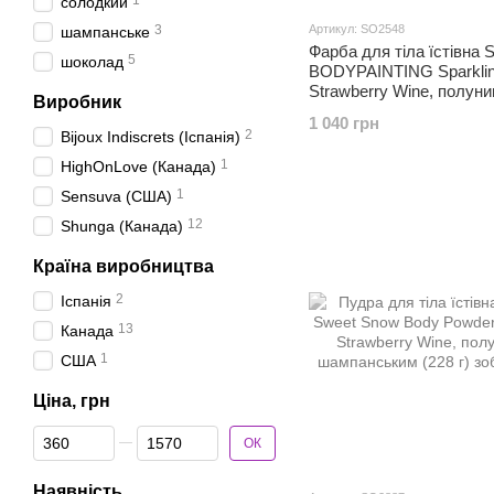
1
солодкий
3
Артикул: SO2548
шампанське
Фарба для тіла їстівна 
5
шоколад
BODYPAINTING Sparkli
Strawberry Wine, полуни
Виробник
шампанському (100 мл)
1 040 грн
2
Bijoux Indiscrets (Іспанія)
1
HighOnLove (Канада)
1
Sensuva (США)
12
Shunga (Канада)
Країна виробництва
2
Іспанія
13
Канада
1
США
Ціна, грн
Від Ціна, грн
До Ціна, грн
ОК
Наявність