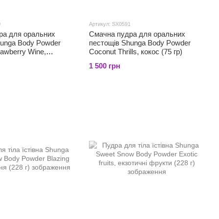
0
Артикул: SX0591
ра для оральних
Смачна пудра для оральних
hunga Body Powder
пестощів Shunga Body Powder
rawberry Wine,
Coconut Thrills, кокос (75 гр)
ино (75 гр)
1 500 грн