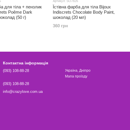
5
Артикул: SO7826
ба для тіла + пензлик
Їстівна фарба для тіла Bijoux
crets Poême Dark
Indiscrets Chocolate Body Paint,
околад (50 г)
шоколад (20 мл)
360 грн
Контактна інформація
(093) 108-88-28
Україна, Дніпро
Мапа проїзду
(093) 108-88-28
info@crazylove.com.ua