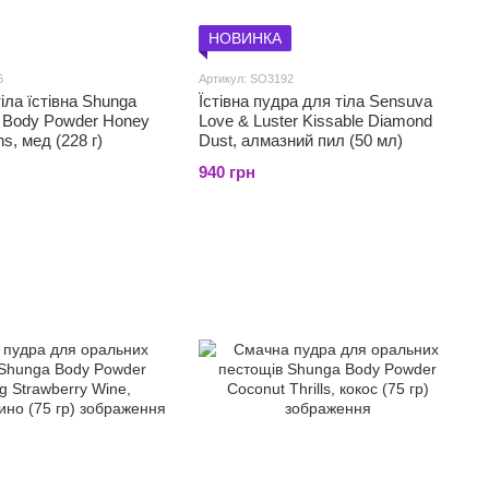
НОВИНКА
6
Артикул: SO3192
іла їстівна Shunga
Їстівна пудра для тіла Sensuva
 Body Powder Honey
Love & Luster Kissable Diamond
s, мед (228 г)
Dust, алмазний пил (50 мл)
940 грн