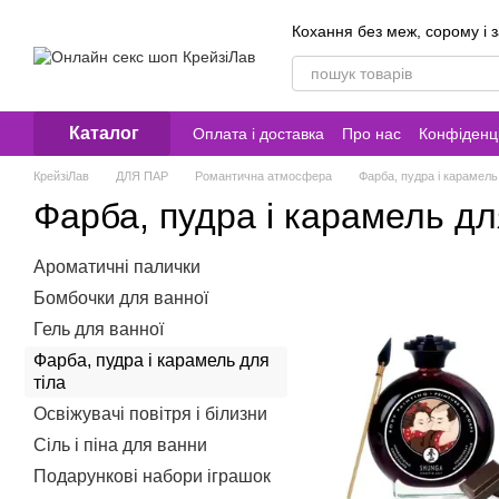
Перейти до основного контенту
Кохання без меж, сорому і 
Каталог
Оплата і доставка
Про нас
Конфіденці
Контакти
КрейзіЛав
ДЛЯ ПАР
Романтична атмосфера
Фарба, пудра і карамель 
Фарба, пудра і карамель дл
Ароматичні палички
Бомбочки для ванної
Гель для ванної
Фарба, пудра і карамель для
тіла
Освіжувачі повітря і білизни
Сіль і піна для ванни
Подарункові набори іграшок