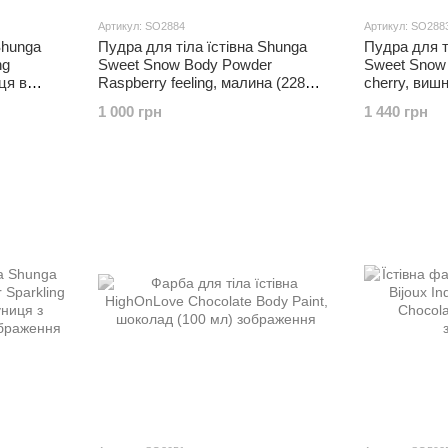
Артикул: SO2884
Артикул: SO288
Shunga
Пудра для тіла їстівна Shunga
Пудра для т
ng
Sweet Snow Body Powder
Sweet Snow 
ця в
Raspberry feeling, малина (228
cherry, вишн
грамм)
1 000 грн
1 440 грн