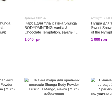
Артикул: SO2547
Артикул: SO288
Shunga
Фарба для тіла їстівна Shunga
Пудра для т
siac
BODYPAINTING Vanilla &
Sweet Snow
 мл)
Chocolate Temptation, ваніль +
of the Nymph
шоколад (100 мл)
1 040 грн
1 000 грн