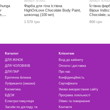
Артикул: SO3051
Артикул: SO592
Shunga
Фарба для тіла їстівна
Їстівна фар
r
HighOnLove Chocolate Body Paint,
Bijoux Indis
e,
шоколад (100 мл)
Chocolate, ш
 (228 г)
1 570 грн
800 грн
Каталог
Клієнтам
ДЛЯ ЖІНОК
Вхід до кабінету
ДЛЯ ЧОЛОВІКІВ
Оплата і доставка
ДЛЯ ПАР
Про нас
Еротична білизна
Конфіденційність
Лубриканти (змазки)
Сертифікати
Косметика
Умови використання сайту
БДСМ
Програма лояльності
Електростимуляція
Обмін та повернення
Засоби по догляду та
Контакти