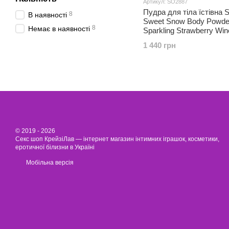
Артикул: SO2887
Пудра для тіла їстівна 
8
В наявності
Sweet Snow Body Powde
8
Немає в наявності
Sparkling Strawberry Win
полуниця з шампанським
1 440 грн
© 2019 - 2026
Секс шоп КрейзіЛав — інтернет магазин інтимних іграшок, косметики,
еротичної білизни в Україні
Мобільна версія