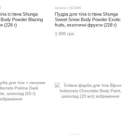
3
Артикул: SO2885
іла їстівна Shunga
Пудра для тіла їстівна Shunga
Body Powder Blazing
Sweet Snow Body Powder Exotic
я (228 г)
fruits, екзотичні фрукти (228 г)
1 000 грн