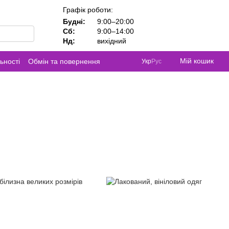
Графік роботи:
Будні:
9:00–20:00
Сб:
9:00–14:00
Нд:
вихідний
Мій кошик
ьності
Обмін та повернення
Укр
Рус