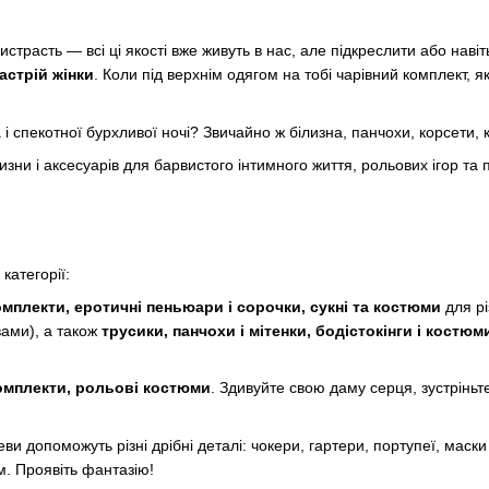
ристрасть — всі ці якості вже живуть в нас, але підкреслити або наві
астрій жінки
. Коли під верхнім одягом на тобі чарівний комплект,
спекотної бурхливої ночі? Звичайно ж білизна, панчохи, корсети, к
зни і аксесуарів для барвистого інтимного життя, рольових ігор та 
категорії:
комплекти, еротичні пеньюари і сорочки, сукні та костюми
для рі
вами), а також
трусики, панчохи і мітенки, бодістокінги і костюм
комплекти, рольові костюми
. Здивуйте свою даму серця, зустріньте
и допоможуть різні дрібні деталі: чокери, гартери, портупеї, маски
ем. Проявіть фантазію!