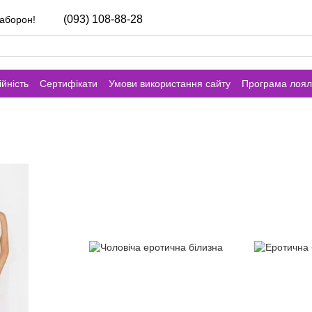
(093) 108-88-28
заборон!
йність
Сертифікати
Умови використання сайту
Програма лоял