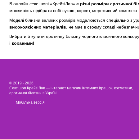
В онлайн секс шопі «КрейзіЛав»
є різні розміри еротичної б
можливість підібрати собі сукню, корсет, мереживний комплект
Моделі білизни великих розмірів моделюються спеціально з ура
високоякісних матеріалів
, не має в своєму складі небезпечн
Вибрати й купити еротичну білизну чорного класичного кольору
і коханими!
© 2019 - 2026
Секс шоп КрейзіЛав — інтернет магазин інтимних іграшок, косметики,
еротичної білизни в Україні
Мобільна версія