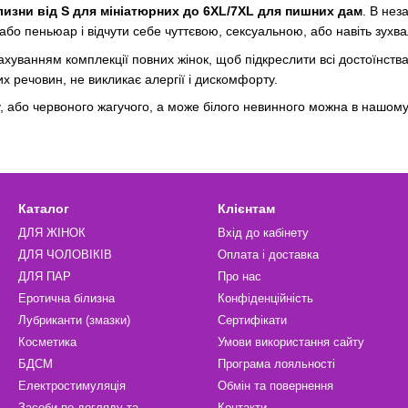
ілизни від S для мініатюрних до 6XL/7XL для пишних дам
. В нез
 або пеньюар і відчути себе чуттєвою, сексуальною, або навіть зух
хуванням комплекції повних жінок, щоб підкреслити всі достоїнства
их речовин, не викликає алергії і дискомфорту.
, або червоного жагучого, а може білого невинного можна в нашому
Каталог
Клієнтам
ДЛЯ ЖІНОК
Вхід до кабінету
ДЛЯ ЧОЛОВІКІВ
Оплата і доставка
ДЛЯ ПАР
Про нас
Еротична білизна
Конфіденційність
Лубриканти (змазки)
Сертифікати
Косметика
Умови використання сайту
БДСМ
Програма лояльності
Електростимуляція
Обмін та повернення
Засоби по догляду та
Контакти