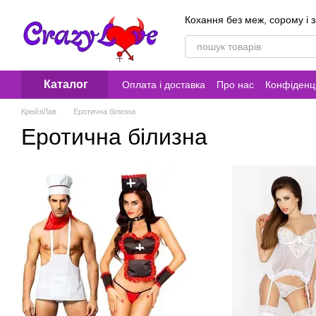
Перейти до основного контенту
Кохання без меж, сорому і 
Каталог
Оплата і доставка
Про нас
Конфіденці
Контакти
КрейзіЛав
Еротична білизна
Еротична білизна