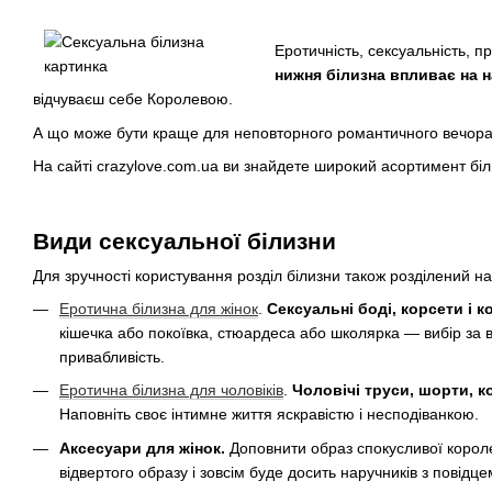
Еротичність, сексуальність, п
нижня білизна впливає на н
відчуваєш себе Королевою.
А що може бути краще для неповторного романтичного вечора і 
На сайті crazylove.com.ua ви знайдете широкий асортимент біли
Види сексуальної білизни
Для зручності користування розділ білизни також розділений на 
Еротична білизна для жінок
.
Сексуальні боді, корсети і 
кішечка або покоївка, стюардеса або школярка — вибір за 
привабливість.
Еротична білизна для чоловіків
.
Чоловічі труси, шорти, 
Наповніть своє інтимне життя яскравістю і несподіванкою.
Аксесуари для жінок.
Доповнити образ спокусливої королев
відвертого образу і зовсім буде досить наручників з повідц