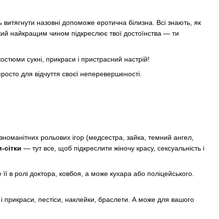
ть витягнути назовні допоможе еротична білизна. Всі знають, як
 який найкращим чином підкреслює твої достоїнства — ти
остюми сукні, прикраси і пристрасний настрій!
просто для відчуття своєї неперевершеності.
зноманітних рольових ігор (медсестра, зайка, темний ангел,
и-сітки
— тут все, щоб підкреслити жіночу красу, сексуальність і
 її в ролі доктора, ковбоя, а може кухара або поліцейського.
 і прикраси, пестіси, наклейки, браслети. А може для вашого