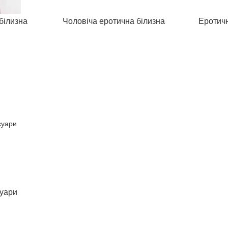
білизна
Чоловіча еротична білизна
Еротичн
суари