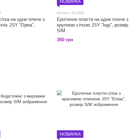
НОВИНКА
9
Артикул: SO3660
сітка на одне плече з
Еротичне плаття на одне плече з
нчіх JSY "Ореа",
крупною сіткою JSY "Інді", розмір
S/M
350 грн
НОВИНКА