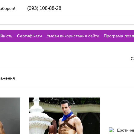
(093) 108-88-28
заборон!
йність
Сертифікати
Умови використання сайту
Програма лоял
С