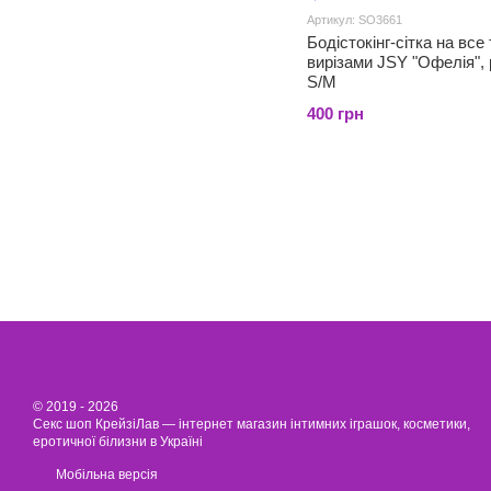
Артикул: SO3661
Бодістокінг-сітка на все 
вирізами JSY "Офелія", 
S/M
400 грн
© 2019 - 2026
Секс шоп КрейзіЛав — інтернет магазин інтимних іграшок, косметики,
еротичної білизни в Україні
Мобільна версія