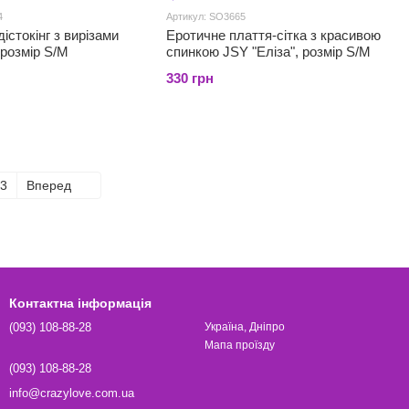
4
Артикул: SO3665
істокінг з вирізами
Еротичне плаття-сітка з красивою
 розмір S/M
спинкою JSY "Еліза", розмір S/M
330 грн
3
Вперед
Контактна інформація
(093) 108-88-28
Україна, Дніпро
Мапа проїзду
(093) 108-88-28
info@crazylove.com.ua