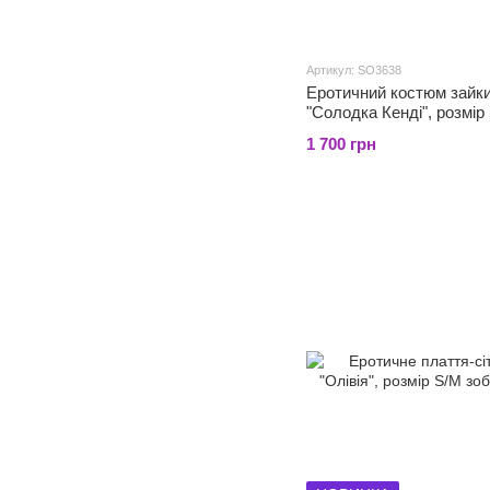
Артикул: SO3638
Еротичний костюм зайк
"Солодка Кенді", розмір
1 700 грн