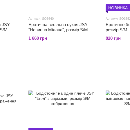
НОВИНКА
Артикул: SO3640
Артикул: SO365
и JSY
Еротична весільна сукня JSY
Еротичне бо
 S/M
"Невинна Мілана", розмір S/M
розмір S/M
1 660 грн
820 грн