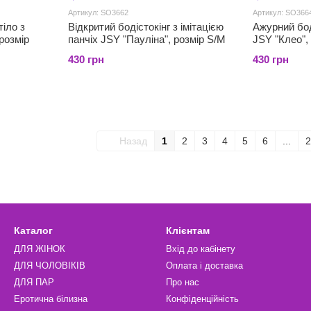
Артикул: SO3662
Артикул: SO366
тіло з
Відкритий бодістокінг з імітацією
Ажурний бод
розмір
панчіх JSY "Пауліна", розмір S/M
JSY "Клео",
430 грн
430 грн
Назад
1
2
3
4
5
6
...
2
Каталог
Клієнтам
ДЛЯ ЖІНОК
Вхід до кабінету
ДЛЯ ЧОЛОВІКІВ
Оплата і доставка
ДЛЯ ПАР
Про нас
Еротична білизна
Конфіденційність