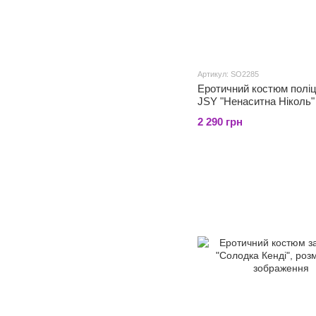
Артикул: SO2285
Еротичний костюм поліц
JSY "Ненаситна Ніколь"
2 290 грн