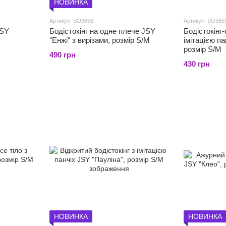
НОВИНКА
Артикул: SO3658
Артикул: SO365
JSY
Бодістокінг на одне плече JSY
Бодістокінг-
"Енжі" з вирізами, розмір S/M
імітацією па
розмір S/M
490 грн
430 грн
НОВИНКА
НОВИНКА