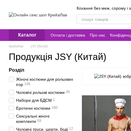
Перейти до основного контенту
Кохання без меж, сорому і 
Каталог
Оплата і доставка
Про нас
Конфіденці
Контакти
КрейзіЛав
JSY (Китай)
Продукція JSY (Китай)
Розділ
Жіночі костюми для рольових
146
ігор
36
Чоловічі рольові костюми
1
Набори для БДСМ
180
Еротичні костюми
Сексуальні жіночі
59
комплекти
12
Чоловічі труси, шорти, боді