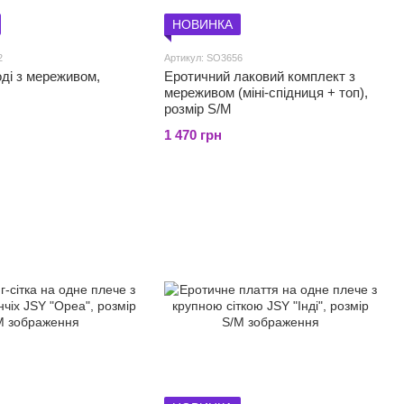
НОВИНКА
2
Артикул: SO3656
ді з мереживом,
Еротичний лаковий комплект з
мереживом (міні-спідниця + топ),
розмір S/M
1 470 грн