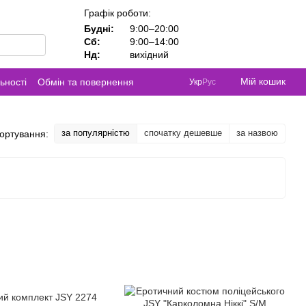
Графік роботи:
Будні:
9:00–20:00
Сб:
9:00–14:00
Нд:
вихідний
Мій кошик
ьності
Обмін та повернення
Укр
Рус
за популярністю
спочатку дешевше
за назвою
ортування: