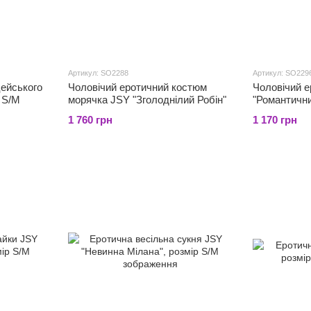
Артикул: SO2288
Артикул: SO229
ейського
Чоловічий еротичний костюм
Чоловічий 
 S/M
морячка JSY "Зголоднілий Робін"
"Романтични
1 760 грн
1 170 грн