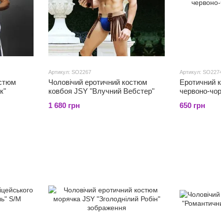
Артикул: SO2267
Артикул: SO227
остюм
Чоловічий еротичний костюм
Еротичний 
к"
ковбоя JSY "Влучний Вебстер"
червоно-чо
1 680 грн
650 грн