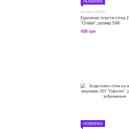
НОВИНКА
Артикул: SO3657
Еротичне плаття-сітка 
"Олівія", розмір S/M
430 грн
НОВИНКА