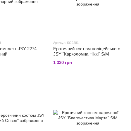
4
Артикул: SO2281
комплект JSY 2274
Еротичний костюм поліцейського
рний
JSY "Карколомна Ніккі" S/M
1 330 грн