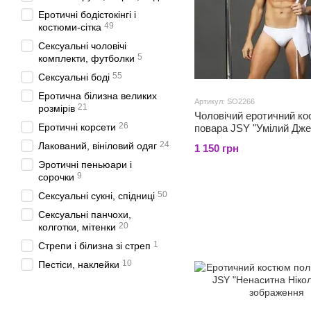
Еротичні бодістокінгі і
49
костюми-сітка
Сексуальні чоловічі
5
комплекти, футболки
55
Сексуальні боді
Еротична білизна великих
Артикул: SO2266
21
розмірів
Чоловічий еротичний к
26
Еротичні корсети
повара JSY "Умілий Дже
24
Лакований, вініловий одяг
1 150 грн
Эротичні пеньюари і
9
сорочки
50
Сексуальні сукні, спідниці
Сексуальні панчохи,
20
колготки, мітенки
1
Стрепи і білизна зі стреп
10
Пестіси, наклейки