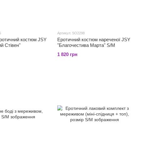
6
Артикул: SO2298
еротичний костюм JSY
Еротичний костюм нареченої JSY
й Стівен"
"Благочестива Марта" S/M
1 820 грн