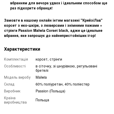
вбранням для вечора удвох і ідеальним способом ще
раз підкорити обранця!
Замовте в нашому онлайн інтим магазині "КрейзіЛав"
корсет з еко-шкіри, з люверсами і знімними пажами +
стрінги Passion Malwia Corset black, адже це ідеальне
вбрання, яке запрошує до найнепристойніших ігор!
Характеристики
Комплектація
корсет, стрінги
Особливості
в сіточку, зі шнурівкою, регульовані
бретелі
Модель виробу
Malwia
Склад
60% поліуретан, 40% поліестер
Виробник
Passion (Польща)
Країна
Польща
виробництва