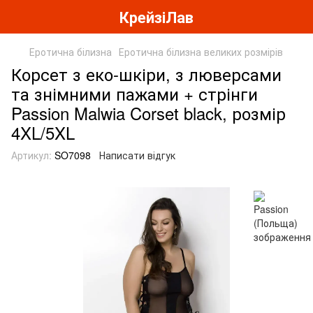
КрейзіЛав
Еротична білизна
Еротична білизна великих розмірів
Корсет з еко-шкіри, з люверсами
та знімними пажами + стрінги
Passion Malwia Corset black, розмір
4XL/5XL
Артикул:
SO7098
Написати відгук