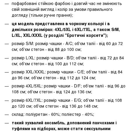
пофарбовані стійкою фарбою і довгий час не змінюють
свій зовнішній вигляд і колір за умови правильного
догляду (тільки ручне прання);
ця модель представлена в чорному кольорі і в
декількох розмірах: 4XL/5XL і 6XL/7XL, а також S/M,
L/XL, XXL/XXXL (у розділі "Еротичні корсети");
розмір S/M: розмір чашки - A/C; об'єм талії - від 60 до 72
см; об'єм стегон - від 88 до 100 см;
розмір L/XL: розмір чашки - B/D; об'єм талії - від 72 до 84
см; об'єм стегон - від 100 до 112 см;
розмір XXL/XXXL: розмір чашки - C/E; об'єм талії - від 84
до 96 см; об'єм стегон - від 112 до 124 см;
розмір 4XL/5XL: розмір чашки - D/F; об'єм талії - від 96 до
108 см; об'єм стегон - від 124 до 136 см;
розмір 6XL/7XL: розмір чашки - E/G; об'єм талії - від 108
до 120 см; об'єм стегон - від 136 до 148 см;
склад: поліуретан - 60%; поліестер - 40%;
такий зухвалий ансамбль, доповнений панчохами і
туфлями на підборах, може стати сексуальним