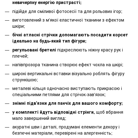
невичерпну енергію пристрасті;
підійде для сміливої фотосесії та для рольових ігор;
виготовлений з м'якої еластичної тканини з ефектом
шкіри;
бічні атласні стрічки допомагають посадити корсет
ідеально на будь-який тип фігури;
регульовані бретелі
підкреслюють ніжну красу рук і
плечей;
напівпрозора тканина створює ефект чохла на шкірі;
широкі вертикальні вставки візуально роблять фігуру
стрункішою;
металеві кільця одночасно виступають прикрасою і
спеціальними петлями для стрічок-зав'язок;
знімні підв'язки для панчіх для вашого комфорту;
у комплекті йдуть відповідні стрінги,
щоб вбрання
мало завершений вигляд;
акуратні шви і деталі, продумані елементи декору і
безпечні матеріали, перевірені на алергенність;