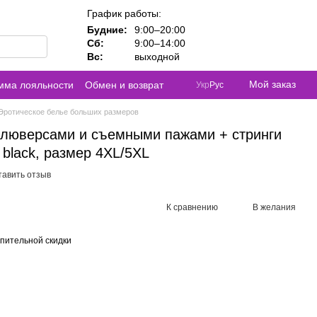
График работы:
Будние:
9:00–20:00
Сб:
9:00–14:00
Вс:
выходной
Мой заказ
мма лояльности
Обмен и возврат
Укр
Рус
Эротическое белье больших размеров
 с люверсами и съемными пажами + стринги
 black, размер 4XL/5XL
тавить отзыв
К сравнению
В желания
пительной скидки