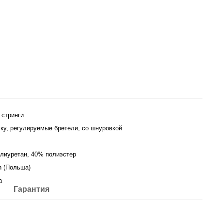
 стринги
чку, регулируемые бретели, со шнуровкой
лиуретан, 40% полиэстер
n (Польша)
а
Гарантия