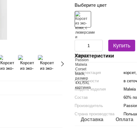
Выберите цвет
Купить
Характеристики
Комплектация
корсет,
Особенности
в сето
Модель изделия
Malwia
Состав
60% по
Производитель
Passio
Страна производства
Польш
Доставка
Оплата