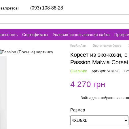
(093) 108-88-28
 запретов!
альность
Сертификаты
Условия использования сайта
Програ
КрейзиЛав
Эротическое белье
Корсет из эко-кожи,
Passion Malwia Corset
В наличии
Артикул: SO7098
Ос
4 270 грн
Войти
для отображения нако
%
Размер