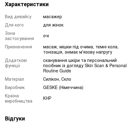
Характеристики
Вид девайсу
масажер
Для кого
для жінок
Зона
очі
застосування
Призначення
масаж, мішки під очима, темні кола,
тонізація, знімає мʼязову напругу
Додаткові
сканування шкіри та персональний
функції
посібник із догляду Skin Scan & Personal
Routine Guide
Матеріал
Силікон, Скло
Виробник
GESKE (Німеччина)
Країна
КНР
виробництва
Відгуки