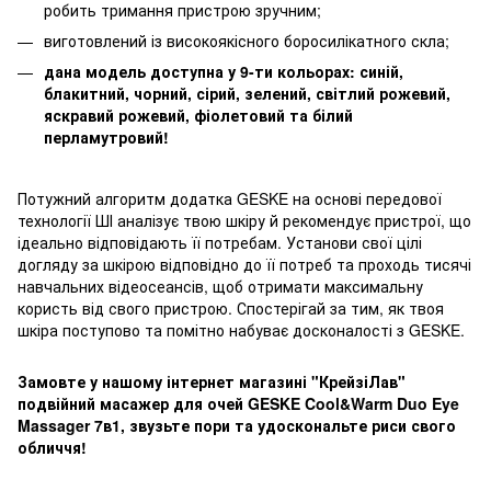
робить тримання пристрою зручним;
виготовлений із високоякісного боросилікатного скла;
дана модель доступна у 9-ти кольорах: синій,
блакитний, чорний, сірий, зелений, світлий рожевий,
яскравий рожевий, фіолетовий та білий
перламутровий!
Потужний алгоритм додатка GESKE на основі передової
технології ШІ аналізує твою шкіру й рекомендує пристрої, що
ідеально відповідають її потребам. Установи свої цілі
догляду за шкірою відповідно до її потреб та проходь тисячі
навчальних відеосеансів, щоб отримати максимальну
користь від свого пристрою. Спостерігай за тим, як твоя
шкіра поступово та помітно набуває досконалості з GESKE.
Замовте у нашому інтернет магазині "КрейзіЛав"
подвійний масажер для очей GESKE Cool&Warm Duo Eye
Massager 7в1, звузьте пори та удоскональте риси свого
обличчя!