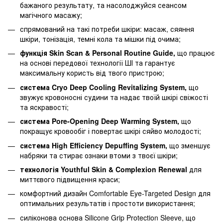
бажаного результату, та насолоджуйся сеансом
магічного масажу;
спрямований на такі потреби шкіри: масаж, сяяння
шкіри, тонізація, темні кола та мішки під очима;
функція Skin Scan & Personal Routine Guide,
що працює
на основі передової технології ШІ та гарантує
максимальну користь від твого пристрою;
система Cryo Deep Cooling Revitalizing System,
що
звужує кровоносні судини та надає твоїй шкірі свіжості
та яскравості;
система Pore-Opening Deep Warming System,
що
покращує кровообіг і повертає шкірі сяйво молодості;
система High Efficiency Depuffing System,
що зменшує
набряки та стирає ознаки втоми з твоєї шкіри;
технологія Youthful Skin & Complexion Renewal
для
миттєвого підвищення краси;
комфортний дизайн Comfortable Eye-Targeted Design для
оптимальних результатів і простоти використання;
силіконова основа Silicone Grip Protection Sleeve, що