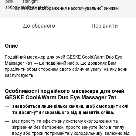
Ввійти
для відображення накопичувальної знижки
%
До обраного
Порівняти
Опис
Подвійний масажер для очей GESKE Cool&Warm Duo Eye
Massager 7в1 — це подвійний набір, що дозволяє Вам
приділити обом сторонам свого обличчя увагу, на яку вони
заслуговують!
Особливості подвійного масажера для очей
GESKE Cool&Warm Duo Eye Massager 7в1
знадобиться лише кілька хвилин, щоб омолодити очі
та досягнути яскравішого від діамантів сяйва;
має просту та ефективну систему охолодження та
зігрівання без батарейок: просто занурте його в теплу
воду або трохи потримайте у холодильнику, залежно від