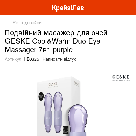
КрейзіЛав
Б'юті девайси
Подвійний масажер для очей
GESKE Cool&Warm Duo Eye
Massager 7в1 purple
Артикул:
HB0325
Написати відгук