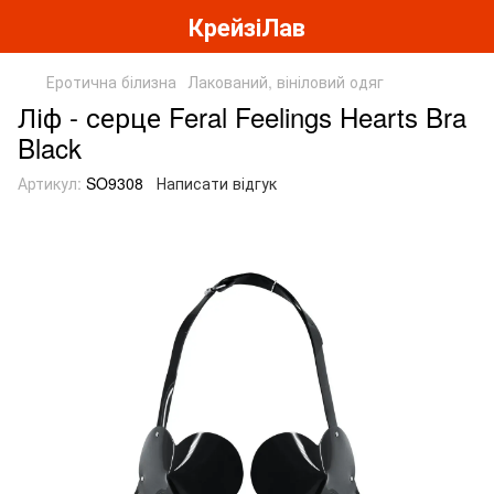
КрейзіЛав
Еротична білизна
Лакований, вініловий одяг
Ліф - серце Feral Feelings Hearts Bra
Black
Артикул:
SO9308
Написати відгук