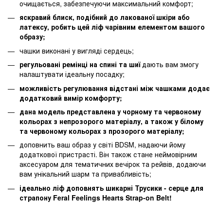
очищається, забезпечуючи максимальний комфорт;
яскравий блиск, подібний до лакованої шкіри або
латексу, робить цей ліф чарівним елементом вашого
образу;
чашки виконані у вигляді сердець;
регульовані ремінці на спині та шиї
дають вам змогу
налаштувати ідеальну посадку;
можливість регулювання відстані між чашками додає
додатковий вимір комфорту;
дана модель представлена у чорному та червоному
кольорах з непрозорого матеріалу, а також у білому
та червоному кольорах з прозорого матеріалу;
доповнить ваш образ у світі BDSM, надаючи йому
додаткової пристрасті. Він також стане неймовірним
аксесуаром для тематичних вечірок та рейвів, додаючи
вам унікальний шарм та привабливість;
ідеально ліф доповнять шикарні Трусики - серце для
страпону Feral Feelings Hearts Strap-on Belt!