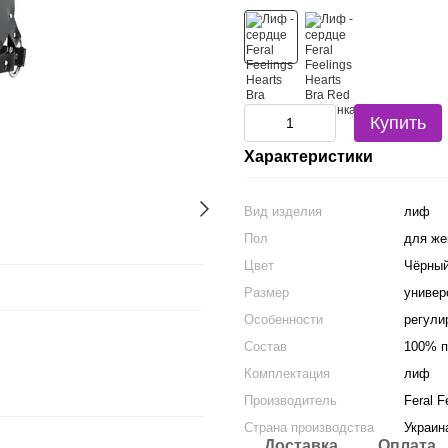
Купить
Характеристики
Вид изделия
лиф
Пол
для ж
Цвет
Чёрны
Размер
универ
Особенности
регули
Состав
100% п
Комплектация
лиф
Производитель
Feral F
Страна производства
Украин
Доставка
Оплата