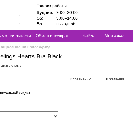
График работы:
Будние:
9:00–20:00
Сб:
9:00–14:00
Вс:
выходной
Мой заказ
мма лояльности
Обмен и возврат
Укр
Рус
Лакированная, виниловая одежда
elings Hearts Bra Black
тавить отзыв
К сравнению
В желания
пительной скидки