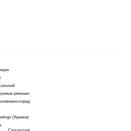
енщин
й
сальный
руемые ремешки
оливинилхлорид
eelings (Украина)
а
Гарантия