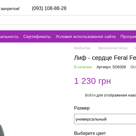
(093) 108-88-28
 запретов!
альность
Сертификаты
Условия использования сайта
Програ
КрейзиЛав
Эротическое белье
Лиф - сердце Feral Fe
В наличии
Артикул: SO9308
Ос
1 230 грн
Войти
для отображения нако
%
Размер
Выберите цвет