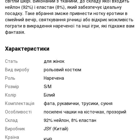
світлій шкірі. Виконаний з тканини, до складу якої входить
нейлон (92%) і еластан (8%), який забезпечує ідеальну
посадку. Таке вбрання зможе привнести нотку еротики в
сімейний вечір, святкування річниці або відкриє можливість
пограти в викрадення нареченої та інші ігри, які підкаже вам
фантазія.
Характеристики
Стать
для жінок
Вид виробу
рольовий костюм
Роль
Наречена
Розмір
S/M
Колір
Білий
Комплектація
фата, рукавички, трусики, сукня
Особливості
посилені чашки на кісточках, прозорий
Склад
92% нейлон, 8% еластан
Виробник
JSY (Китай)
Країна
КНР