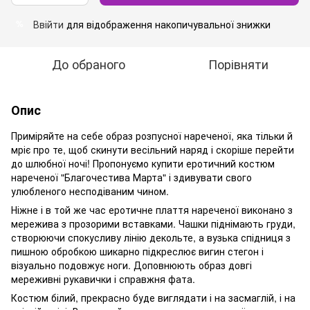
Ввійти
для відображення накопичувальної знижки
%
До обраного
Порівняти
Опис
Приміряйте на себе образ розпусної нареченої, яка тільки й
мріє про те, щоб скинути весільний наряд і скоріше перейти
до шлюбної ночі! Пропонуємо купити еротичний костюм
нареченої "Благочестива Марта" і здивувати свого
улюбленого несподіваним чином.
Ніжне і в той же час еротичне плаття нареченої виконано з
мережива з прозорими вставками. Чашки піднімають груди,
створюючи спокусливу лінію декольте, а вузька спідниця з
пишною обробкою шикарно підкреслює вигин стегон і
візуально подовжує ноги. Доповнюють образ довгі
мереживні рукавички і справжня фата.
Костюм білий, прекрасно буде виглядати і на засмаглій, і на