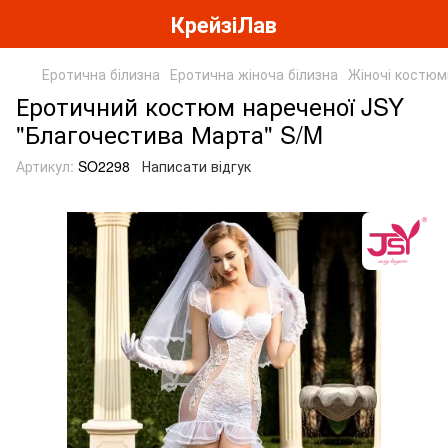
КрейзіЛав
Еротична білизна
Еротична жіноча білизна
Жіночі костюм
Еротичний костюм нареченої JSY
"Благочестива Марта" S/M
Артикул:
SO2298
Написати відгук