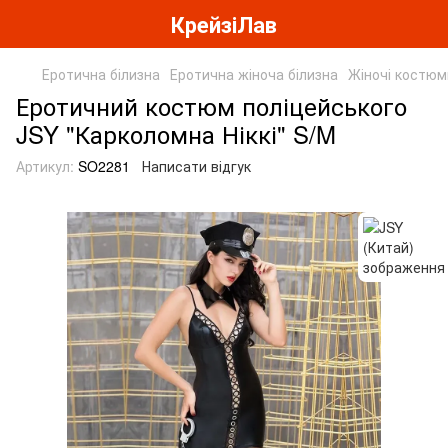
КрейзіЛав
Еротична білизна
Еротична жіноча білизна
Жіночі костюм
Еротичний костюм поліцейського
JSY "Карколомна Ніккі" S/M
Артикул:
SO2281
Написати відгук