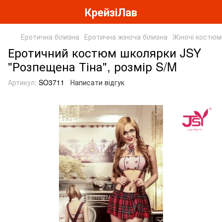
КрейзіЛав
Еротична білизна
Еротична жіноча білизна
Жіночі костюм
Еротичний костюм школярки JSY
"Розпещена Тіна", розмір S/M
Артикул:
SO3711
Написати відгук