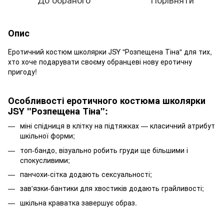
Опис
Еротичний костюм школярки JSY "Розпещена Тіна" для тих,
хто хоче подарувати своєму обранцеві нову еротичну
пригоду!
Особливості еротичного костюма школярки
JSY "Розпещена Тіна":
міні спідниця в клітку на підтяжках — класичний атрибут
шкільної форми;
топ-бандо, візуально робить груди ще більшими і
спокусливими;
панчохи-сітка додають сексуальності;
зав'язки-бантики для хвостиків додають грайливості;
шкільна краватка завершує образ.