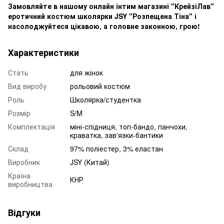
Замовляйте в нашому онлайн інтим магазині "КрейзіЛав"
еротичний костюм школярки JSY "Розпещена Тіна" і
насолоджуйтеся цікавою, а головне законною, грою!
Характеристики
Стать
для жінок
Вид виробу
рольовий костюм
Роль
Школярка/студентка
Розмір
S/M
Комплектація
міні-спідниця, топ-бандо, панчохи,
краватка, зав'язки-бантики
Склад
97% поліестер, 3% еластан
Виробник
JSY (Китай)
Країна
КНР
виробництва
Відгуки