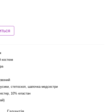
иться
к
й костюм
ра
рвоний
русики, стетоскоп, шапочка медсестри
іестер, 10% еластан
ай)
Гарантія