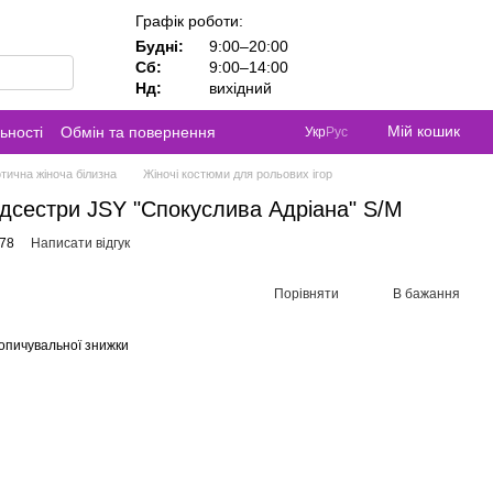
Графік роботи:
Будні:
9:00–20:00
Сб:
9:00–14:00
Нд:
вихідний
Мій кошик
ьності
Обмін та повернення
Укр
Рус
тична жіноча білизна
Жіночі костюми для рольових ігор
дсестри JSY "Спокуслива Адріана" S/M
278
Написати відгук
Порівняти
В бажання
опичувальної знижки