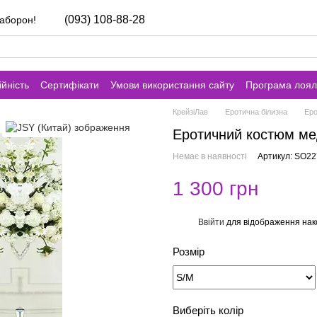
(093) 108-88-28
заборон!
йність
Сертифікати
Умови використання сайту
Програма лоял
КрейзіЛав
Еротична білизна
Еро
Еротичний костюм ме
Немає в наявності
Артикул: SO2
1 300 грн
Ввійти
для відображення нак
%
Розмір
Виберіть колір