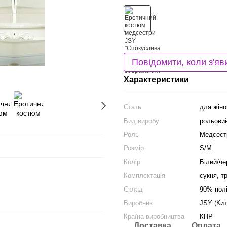
Повідомити, коли з'яв
Характеристики
Стать
для жіно
Вид виробу
рольови
Роль
Медсест
Розмір
S/M
Колір
Білий/че
Комплектація
сукня, т
Склад
90% пол
Виробник
JSY (Кит
Країна виробництва
КНР
Доставка
Оплата