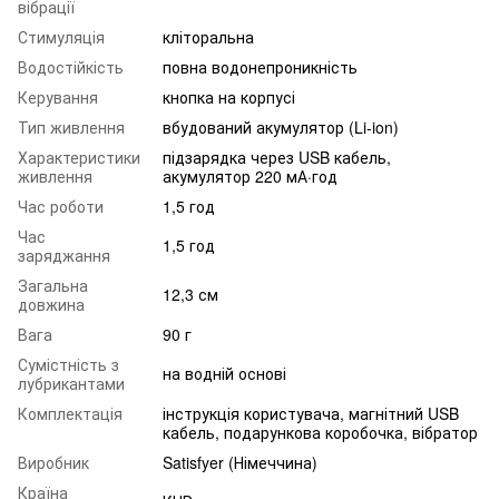
вібрації
Стимуляція
кліторальна
Водостійкість
повна водонепроникність
Керування
кнопка на корпусі
Тип живлення
вбудований акумулятор (Li-ion)
Характеристики
підзарядка через USB кабель,
живлення
акумулятор 220 мА·год
Час роботи
1,5 год
Час
1,5 год
заряджання
Загальна
12,3 см
довжина
Вага
90 г
Сумістність з
на водній основі
лубрикантами
Комплектація
інструкція користувача, магнітний USB
кабель, подарункова коробочка, вібратор
Виробник
Satisfyer (Німеччина)
Країна