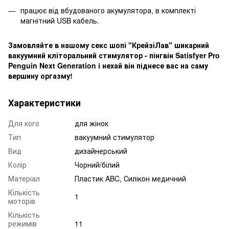
працює від вбудованого акумулятора, в комплекті
магнітний USB кабель.
Замовляйте в нашому секс шопі "КрейзіЛав" шикарний
вакуумний кліторальний стимулятор - пінгвін Satisfyer Pro
Penguin Next Generation і нехай він піднесе вас на саму
вершину оргазму!
Характеристики
Для кого
для жінок
Тип
вакуумний стимулятор
Вид
дизайнерський
Колір
Чорний/білий
Матеріал
Пластик ABC, Силікон медичний
Кількість
1
моторів
Кількість
режимів
11