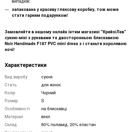
випадків;
запакована у красиву глянсову коробку, тож може
стати гарним подарунком!
Замовляйте в нашому онлайн інтим магазині "КрейзіЛав"
сукню-міні з рукавами та двосторонньою блискавкою
Noir Handmade F187 PVC mini dress з і станьте королевою
ночі!
Характеристики
Вид виробу
сукня
Стать
для жінок
Колір
Чорний
Розмір
S
Особливості
на блискавці
Матеріал
вініл
Склад
80% поліамід, 20% еластан