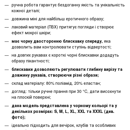
ручна робота гарантує бездоганну якість та унікальність
кожної деталі;
довжина міні для найбільш еротичного образу;
лаковий матеріал (ПВХ) притягує погляди і створює
ефект мокрої шкіри;
має чорну двосторонню блискавку спереду,
яка
дозволить вам контролювати ступінь відвертості;
на довгих рукавах є короткі чорні блискавки додадуть
образу пікантності;
блискавки дозволяють регулювати глибину вирізу та
довжину рукавів, створюючи різні образи;
склад матеріалу: 80% поліамід, 20% еластан;
догляд: тільки ручне прання при 30 °C, дати висохнути
на плоскій поверхні;
дана модель представлена у чорному кольорі та у
декількох розмірах: S, M, L, XL, XXL та XXXL (див.
фото);
ідеально підходить для вечірок, клубів та особливих