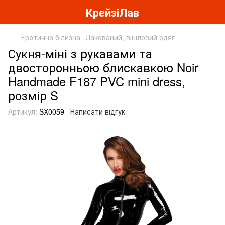
КрейзіЛав
Еротична білизна
Лакований, вініловий одяг
Сукня-міні з рукавами та
двосторонньою блискавкою Noir
Handmade F187 PVC mini dress,
розмір S
Артикул:
SX0059
Написати відгук