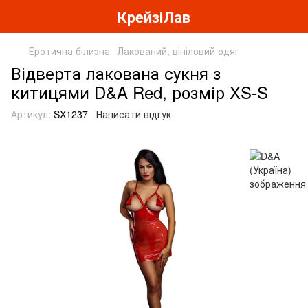
КрейзіЛав
Еротична білизна
Лакований, вініловий одяг
Відверта лакована сукня з
китицями D&A Red, розмір XS-S
Артикул:
SX1237
Написати відгук