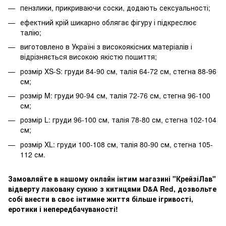
пензлики, прикриваючи соски, додають сексуальності;
ефектний крій шикарно облягає фігуру і підкреслює
талію;
виготовлено в Україні з високоякісних матеріалів і
відрізняється високою якістю пошиття;
розмір XS-S: груди 84-90 см, талія 64-72 см, стегна 88-96
см;
розмір M: груди 90-94 см, талія 72-76 см, стегна 96-100
см;
розмір L: груди 96-100 см, талія 78-80 см, стегна 102-104
см;
розмір XL: груди 100-108 см, талія 80-90 см, стегна 105-
112 см.
Замовляйте в нашому онлайн інтим магазині "КрейзіЛав"
відверту лаковану сукню з китицями D&A Red, дозвольте
собі внести в своє інтимне життя більше ігривості,
еротики і непередбачуваності!