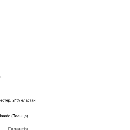
к
іестер, 24% еластан
ndmade (Польща)
Гарантія