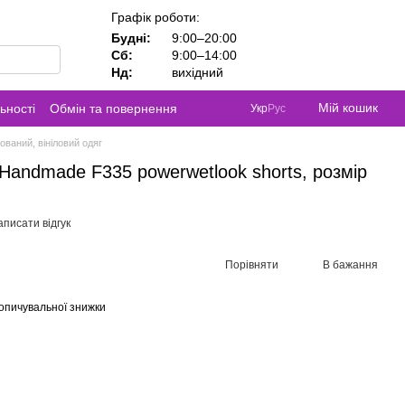
Графік роботи:
Будні:
9:00–20:00
Сб:
9:00–14:00
Нд:
вихідний
Мій кошик
ьності
Обмін та повернення
Укр
Рус
ований, вініловий одяг
 Handmade F335 powerwetlook shorts, розмір
писати відгук
Порівняти
В бажання
опичувальної знижки