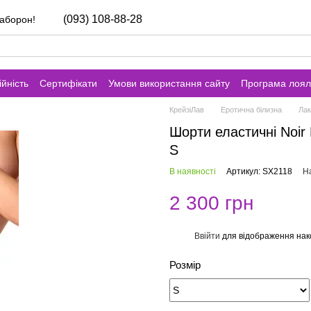
(093) 108-88-28
заборон!
йність
Сертифікати
Умови використання сайту
Програма лоял
КрейзіЛав
Еротична білизна
Лак
Шорти еластичні Noir
S
В наявності
Артикул: SX2118
На
2 300 грн
Ввійти
для відображення нак
%
Розмір