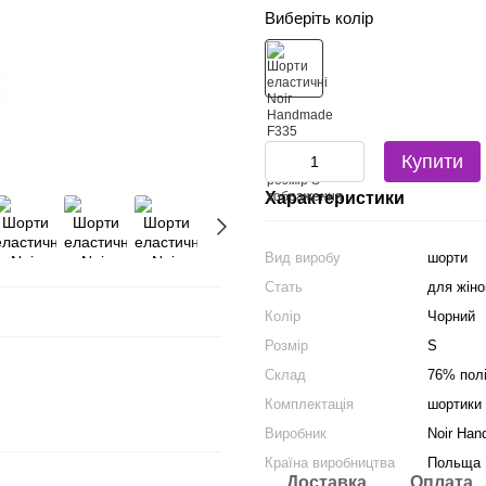
Виберіть колір
Купити
Характеристики
Вид виробу
шорти
Стать
для жіно
Колір
Чорний
Розмір
S
Склад
76% пол
Комплектація
шортики
Виробник
Noir Ha
Країна виробництва
Польща
Доставка
Оплата