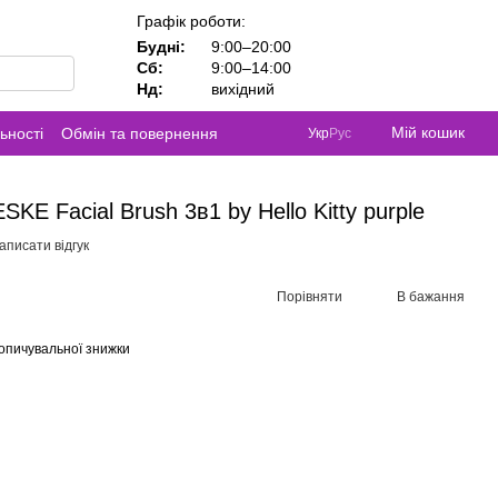
Графік роботи:
Будні:
9:00–20:00
Сб:
9:00–14:00
Нд:
вихідний
Мій кошик
ьності
Обмін та повернення
Укр
Рус
KE Facial Brush 3в1 by Hello Kitty purple
аписати відгук
Порівняти
В бажання
опичувальної знижки