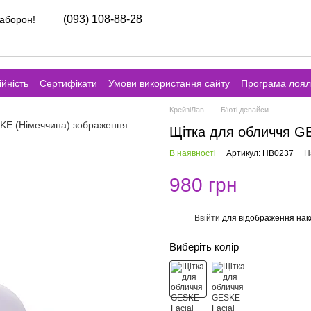
(093) 108-88-28
заборон!
йність
Сертифікати
Умови використання сайту
Програма лоял
КрейзіЛав
Б'юті девайси
Щітка для обличчя GES
В наявності
Артикул: HB0237
Н
980 грн
Ввійти
для відображення нак
%
Виберіть колір