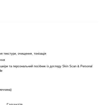
я текстури, очищення, тонізація
иччя
шкіри та персональний посібник із догляду Skin Scan & Personal
de
еччина)
Гарантія