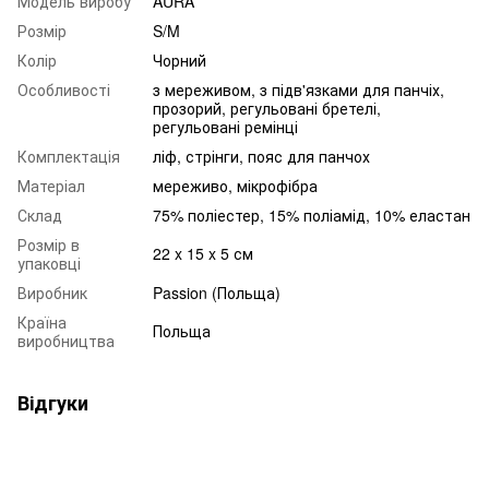
Модель виробу
AURA
Розмір
S/M
Колір
Чорний
Особливості
з мереживом, з підв'язками для панчіх,
прозорий, регульовані бретелі,
регульовані ремінці
Комплектація
ліф, стрінги, пояс для панчох
Матеріал
мереживо, мікрофібра
Склад
75% поліестер, 15% поліамід, 10% еластан
Розмір в
22 x 15 x 5 см
упаковці
Виробник
Passion (Польща)
Країна
Польща
виробництва
Відгуки