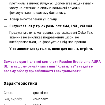
плетінням з лямок збуджує і допомагає акцентувати
увагу на стегнах, а сильно занижені трусики
фокусуються на самому бажаному.
Товар виготовлений у Польщі.
Випускається у трьох розмірах: S/M, L/XL, 2XL/3XL.
Продукт містить матеріали, сертифіковані Oeko-Tex:
тканина не викликає подразнення шкіри, не
знебарвлюється, не фарбується під час прання.
У комплект входить ліф, пояс для панчіх, стрінги.
Замовте оригінальний комплект Passion Erotic Line AURA
SET в нашому онлайн магазині "КрейзіЛав" і надайте
своєму образу
привабливості і сексуальності!
Характеристики
Стать
для жінок
Вид виробу
комплект