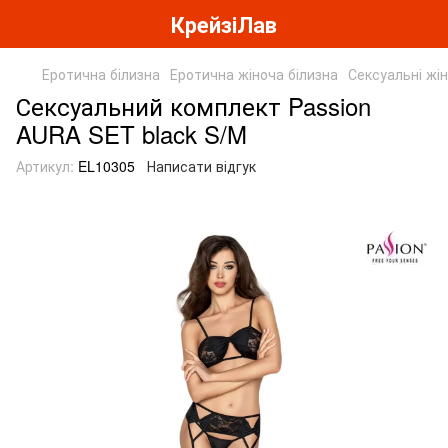
КрейзіЛав
Еротична білизна
Еротична жіноча білизна
Сексуальні жі
Сексуальний комплект Passion
AURA SET black S/M
Артикул:
EL10305
Написати відгук