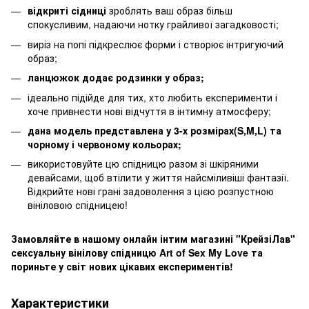
відкриті сідниці
зроблять ваш образ більш
спокусливим, надаючи нотку грайливої загадковості;
виріз на попі підкреслює форми і створює інтригуючий
образ;
ланцюжок додає родзинки у образ;
ідеально підійде для тих, хто любить експерименти і
хоче привнести нові відчуття в інтимну атмосферу;
дана модель представлена у 3-х розмірах(S,M,L) та
чорному і червоному кольорах;
використовуйте цю спідницю разом зі шкіряними
девайсами, щоб втілити у життя найсміливіші фантазії.
Відкрийте нові грані задоволення з цією розпустною
вініловою спідницею!
Замовляйте в нашому онлайн інтим магазині "КрейзіЛав"
сексуальну вінілову спідницю Art of Sex My Love та
пориньте у світ нових цікавих експериментів!
Характеристики