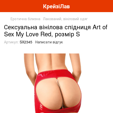
КрейзіЛав
Еротична білизна
Лакований, вініловий одяг
Сексуальна вінілова спідниця Art of
Sex My Love Red, розмір S
Артикул:
SX2345
Написати відгук