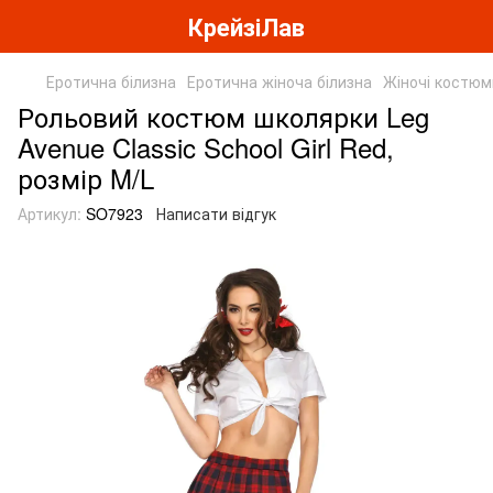
КрейзіЛав
Еротична білизна
Еротична жіноча білизна
Жіночі костюм
Рольовий костюм школярки Leg
Avenue Classic School Girl Red,
розмір M/L
Артикул:
SO7923
Написати відгук