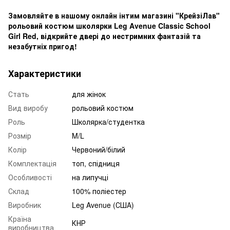
Замовляйте в нашому онлайн інтим магазині "КрейзіЛав"
рольовий костюм школярки Leg Avenue Classic School
Girl Red, відкрийте двері до нестримних фантазій та
незабутніх пригод!
Характеристики
Стать
для жінок
Вид виробу
рольовий костюм
Роль
Школярка/студентка
Розмір
M/L
Колір
Червоний/білий
Комплектація
топ, спідниця
Особливості
на липучці
Склад
100% поліестер
Виробник
Leg Avenue (США)
Країна
КНР
виробництва