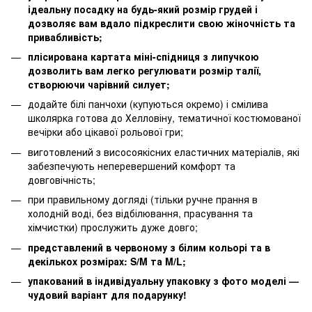
ідеальну посадку на будь-який розмір грудей і
дозволяє вам вдало підкреслити свою жіночність та
привабливість;
плісирована картата міні-спідниця з липучкою
дозволить вам легко регулювати розмір талії,
створюючи чарівний силует;
додайте білі панчохи (купуються окремо) і смілива
школярка готова до Хелловіну, тематичної костюмованої
вечірки або цікавої рольової гри;
виготовлений з висосоякісних еластичних матеріалів, які
забезпечують неперевершений комфорт та
довговічність;
при правильному догляді (тільки ручне прання в
холодній воді, без відбілювання, прасування та
хімчистки) прослужить дуже довго;
представлений в червоному з білим кольорі та в
декількох розмірах: S/M та M/L;
упакований в індивідуальну упаковку з фото моделі —
чудовий варіант для подарунку!