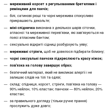
мереживний корсет з регульованими бретелями і
ремінцями для панчіх;
білі, сатинові рюші та чорні мережива спокусливо
прикрашають декольте;
міні-спідничка
виконана з декількох шарів сіточки,
атласної та мереживної перев'язки, які зав'язуються на
поясі атласним бантом;
сексуально відкриті сідниці розбурхують уяву;
мереживні стрінги,
щоб не довелося підбирати білизну;
чорні сексуальні панчохи підкреслюють красу ніжок;
пов'язка на голову завершує образ;
безпечний матеріал, який не викликає алергії і не
залишає слідів на тілі та одязі;
склад: спідниця, корсет, стрінги, пов'язка на голову —
90% нейлон, 10% еластан; панчохи — 80% нейлон, 20%
еластан;
за правильного догляду (тільки ручне прання)
прослужить дуже довго;