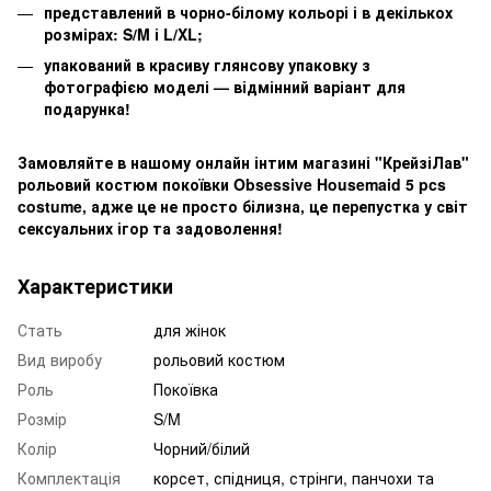
представлений в чорно-білому кольорі і в декількох
розмірах: S/M і L/XL;
упакований в красиву глянсову упаковку з
фотографією моделі — відмінний варіант для
подарунка!
Замовляйте в нашому онлайн інтим магазині "КрейзіЛав"
рольовий костюм покоївки Obsessive Housemaid 5 pcs
costume, адже це не просто білизна, це перепустка у світ
сексуальних ігор та задоволення!
Характеристики
Стать
для жінок
Вид виробу
рольовий костюм
Роль
Покоївка
Розмір
S/M
Колір
Чорний/білий
Комплектація
корсет, спідниця, стрінги, панчохи та