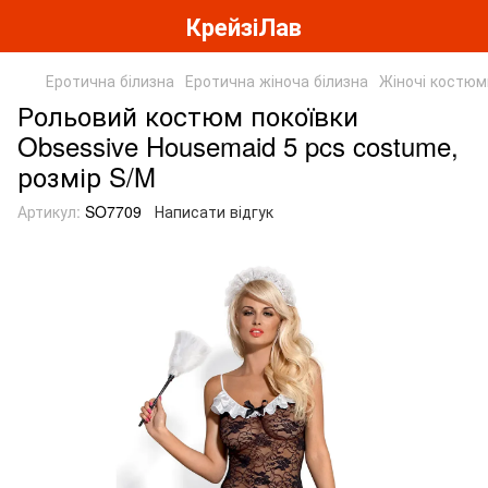
КрейзіЛав
Еротична білизна
Еротична жіноча білизна
Жіночі костюм
Рольовий костюм покоївки
Obsessive Housemaid 5 pcs costume,
розмір S/M
Артикул:
SO7709
Написати відгук