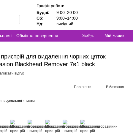
Графік роботи:
Будні:
9:00–20:00
Сб:
9:00–14:00
Нд:
вихідний
Мій кошик
ьності
Обмін та повернення
Укр
Рус
пристрій для видалення чорних цяток
sion Blackhead Remover 7в1 black
аписати відгук
Порівняти
В бажання
опичувальної знижки