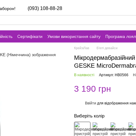
(093) 108-88-28
заборон!
йність
Сертифікати
Умови використання сайту
Програма лоял
КрейзіЛав
Б'юті девайси
Мікродермабразійний 
GESKE MicroDermabra
В наявності
Артикул: HB0566
Н
3 190 грн
Ввійти
для відображення нак
%
Виберіть колір