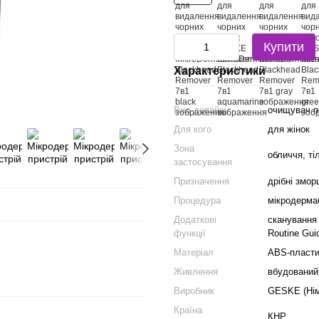
Купити
Характеристики
Вид девайсу
очищувач п
Для кого
для жінок
Зона
обличчя, ті
застосування
Призначення
дрібні змор
Процедура
мікродерма
Додаткові
сканування 
функції
Routine Gui
Матеріал
ABS-пласти
Живлення
вбудований 
Виробник
GESKE (Нім
Країна
КНР