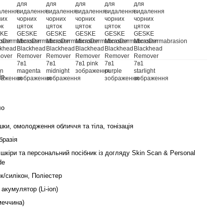
ір
ло
шки, омолодження обличчя та тіла, тонізація
бразія
шкіри та персональний посібник із догляду Skin Scan & Personal
de
к/силікон, Поліестер
акумулятор (Li-ion)
еччина)