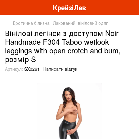
КрейзіЛав
Еротична білизна
Лакований, вініловий одяг
Вінілові легінси з доступом Noir
Handmade F304 Taboo wetlook
leggings with open crotch and bum,
розмір S
Артикул:
SX0261
Написати відгук