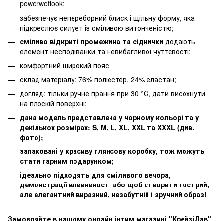
powerwetlook;
забезпечує непереборний блиск і щільну форму, яка
підкреслює силует із сміливою витонченістю;
сміливо відкриті промежина та сіднички
додають
елемент несподіванки та невибагливої ​​чуттєвості;
комфортний широкий пояс;
склад матеріалу: 76% поліестер, 24% еластан;
догляд: тільки ручне прання при 30 °C, дати висохнути
на плоскій поверхні;
дана модель представлена у чорному кольорі та у
декількох розмірах: S, M, L, XL, XXL та XXXL (див.
фото);
запаковані у красиву глянсову коробку, тож можуть
стати гарним подарунком;
ідеально підходять для сміливого вечора,
демонстрації впевненості або щоб створити гострий,
але елегантний виразний, незабутній і зручний образ!
Замовляйте в нашому онлайн інтим магазині "КрейзіЛав"