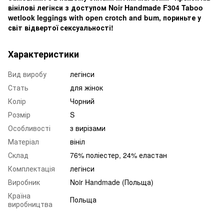
вінілові легінси з доступом Noir Handmade F304 Taboo
wetlook leggings with open crotch and bum, пориньте у
світ відвертої сексуальності!
Характеристики
Вид виробу
легінси
Стать
для жінок
Колір
Чорний
Розмір
S
Особливості
з вирізами
Матеріал
вініл
Склад
76% поліестер, 24% еластан
Комплектація
легінси
Виробник
Noir Handmade (Польща)
Країна
Польща
виробництва