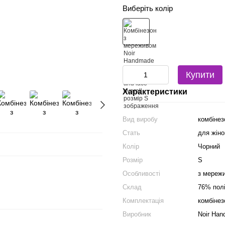
Виберіть колір
Купити
Характеристики
Вид виробу
комбінез
Стать
для жіно
Колір
Чорний
Розмір
S
Особливості
з мереж
Склад
76% пол
Комплектація
комбінез
Виробник
Noir Ha