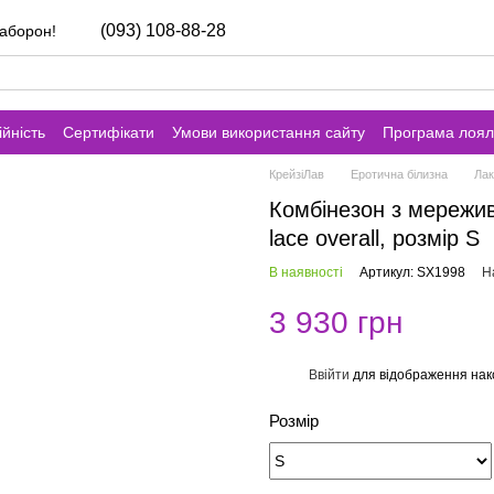
(093) 108-88-28
заборон!
йність
Сертифікати
Умови використання сайту
Програма лоял
КрейзіЛав
Еротична білизна
Лак
Комбінезон з мережи
lace overall, розмір S
В наявності
Артикул: SX1998
Н
3 930 грн
Ввійти
для відображення нак
%
Розмір