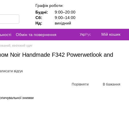
Графік роботи:
Будні:
9:00–20:00
Сб:
9:00–14:00
Нд:
вихідний
Мій кошик
ьності
Обмін та повернення
Укр
Рус
ований, вініловий одяг
вом Noir Handmade F342 Powerwetlook and
аписати відгук
Порівняти
В бажання
опичувальної знижки