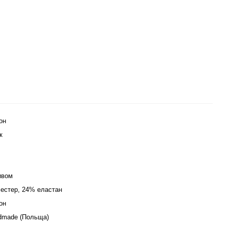
он
к
ивом
іестер, 24% еластан
он
ndmade (Польща)