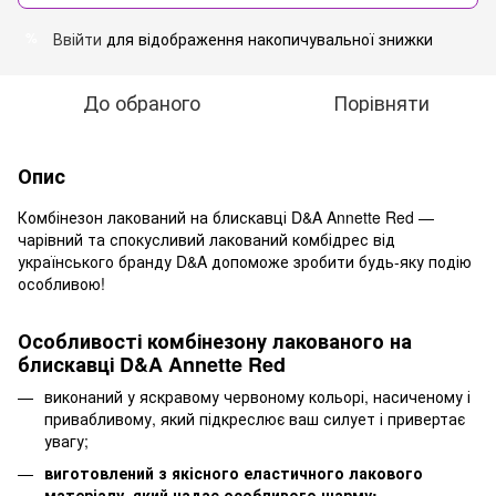
Ввійти
для відображення накопичувальної знижки
%
До обраного
Порівняти
Опис
Комбінезон лакований на блискавці D&A Annette Red —
чарівний та спокусливий лакований комбідрес від
українського бранду D&A допоможе зробити будь-яку подію
особливою!
Особливості комбінезону лакованого на
блискавці D&A Annette Red
виконаний у яскравому червоному кольорі, насиченому і
привабливому, який підкреслює ваш силует і привертає
увагу;
виготовлений з якісного еластичного лакового
матеріалу, який надає особливого шарму;