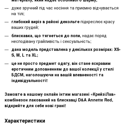
дуже зручний під час носіння та приємно відчувається
на тілі;
глибокий виріз в районі декольте
підкреслює красу
ваших грудей;
блискавка, що тягнеться до попи,
надає поряд
несподівану грайливість і сексуальність;
дана модель представлена у декількох розмірах: XS-
S, M, L та XL;
це не просто предмет одягу, він стане яскравим
еротичним доповненням до вашої колекції у стилі
БДСМ, наголошуючи на вашій впевненості та
індивідуальності!
Замовте в нашому онлайн інтим магазині «КрейзіЛав»
комбінезон лакований на блискавці D&A Annette Red,
відкрийте для себе нові грані!
Характеристики