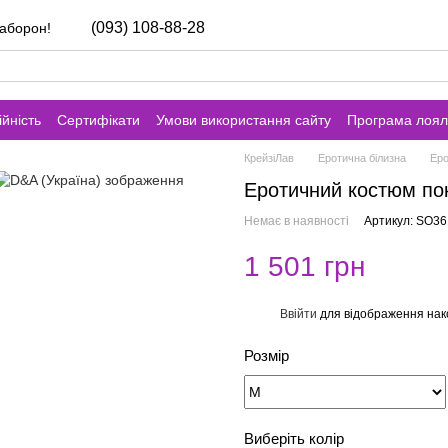
(093) 108-88-28
заборон!
йність
Сертифікати
Умови використання сайту
Програма лоял
КрейзіЛав
Еротична білизна
Еро
Еротичний костюм пок
Немає в наявності
Артикул: SO3
1 501 грн
Ввійти
для відображення нак
%
Розмір
Виберіть колір