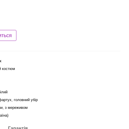
иться
к
й костюм
ілий
фартух, головний убір
ми, з мереживом
аїна)
Гарантія