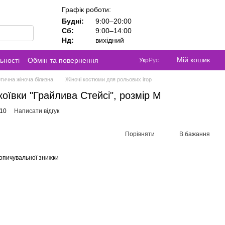
Графік роботи:
Будні:
9:00–20:00
Сб:
9:00–14:00
Нд:
вихідний
Мій кошик
ьності
Обмін та повернення
Укр
Рус
тична жіноча білизна
Жіночі костюми для рольових ігор
оївки "Грайлива Стейсі", розмір M
610
Написати відгук
Порівняти
В бажання
опичувальної знижки