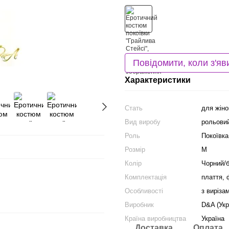
Повідомити, коли з'яв
Характеристики
Стать
для жіно
Вид виробу
рольови
Роль
Покоївка
Розмір
M
Колір
Чорний/б
Комплектація
плаття, 
Особливості
з виріза
Виробник
D&A (Укр
Країна виробництва
Україна
Доставка
Оплата