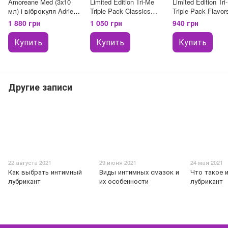
Amoreane Med (3х10
Limited Edition Tri-Me
Limited Edition Tri
мл) і віброкуля Adrien
Triple Pack Classics
Triple Pack Flavor
Lastic Pink
(3x30 мл)
(3x30 мл)
1 880 грн
1 050 грн
940 грн
Купить
Купить
Купить
Другие записи
22 августа 2021
29 июня 2021
24 мая 2021
Как выбрать интимный
Виды интимных смазок и
Что такое 
лубрикант
их особенности
лубрикант