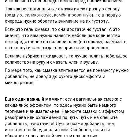
использовать непосредственно перед проникновением.
Так как все вагинальные смазки имеют разную основу
(
водную
,
силиконовую
,
комбинированную
), то в первую
очередь нужно обратить внимание на их густоту.
Если это гель-смазка, то она достаточно густая. А это
значит, что вам нужно нанести небольшое количество
непосредственно на половой член (на головку, размазать
по стволу) и наслаждаться приятным процессом.
Если же лубрикант жидковат, то лучше налить небольшое
количество на руку и смазать член и вульву.
По мере того, как смазка впитывается ее понемногу нужно
добавлять, не доводя до сухого дискомфорта и
микротрещин.
Еще один важный момент:
если вагинальная смазка с
каким-либо эффектом, то здесь нужно быть немного
терпимее и внимательнее. Наносите смазки с эффектом
разогрева или охлаждения по чуть-чуть и не спешите
добавлять, чувствуйте! Лучше позже добавить, чем
испортить себе удовольствие. Особенно, если вы
обладаете повышенной чувствительностью.