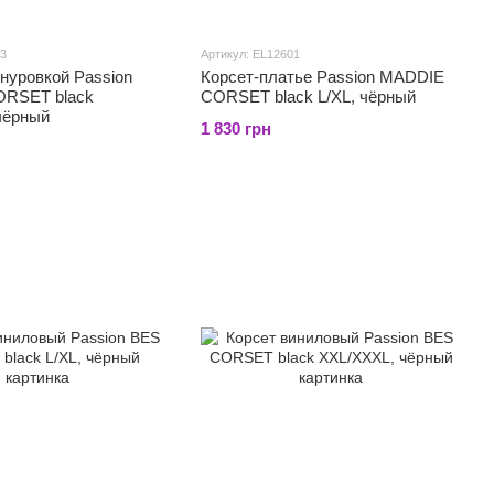
03
Артикул: EL12601
нуровкой Passion
Корсет-платье Passion MADDIE
ORSET black
CORSET black L/XL, чёрный
чёрный
1 830 грн