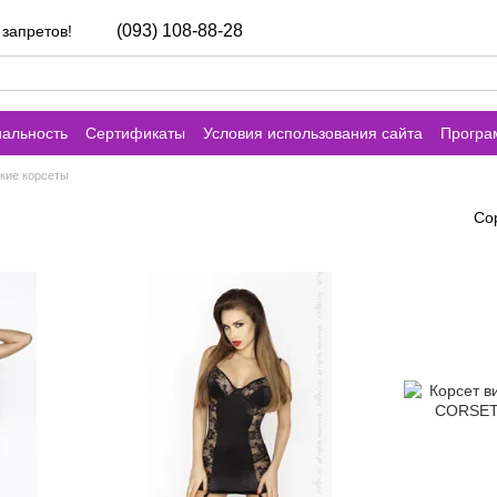
(093) 108-88-28
 запретов!
альность
Сертификаты
Условия использования сайта
Програ
кие корсеты
Со