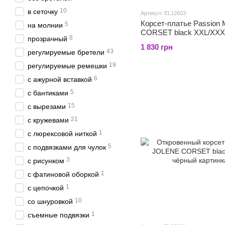
10
в сеточку
Артикул: EL12603
Корсет-платье Passion
5
на молнии
CORSET black XXL/XXX
8
прозрачный
1 830 грн
43
регулируемые бретели
19
регулируемые ремешки
6
с ажурной вставкой
5
с бантиками
15
с вырезами
21
с кружевами
1
с люрексовой ниткой
5
с подвязками для чулок
3
с рисунком
1
с фатиновой оборкой
1
с цепочкой
10
со шнуровкой
1
съемные подвязки