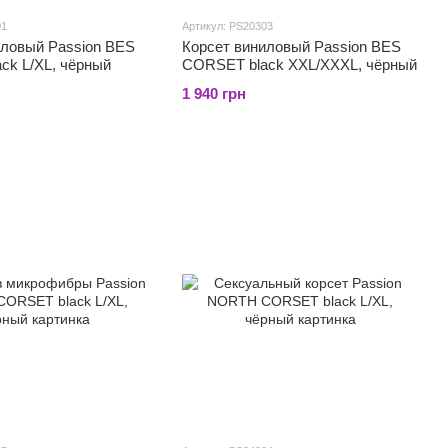
01
Артикул: PS20303
иловый Passion BES
Корсет виниловый Passion BES
ck L/XL, чёрный
CORSET black XXL/XXXL, чёрный
1 940 грн