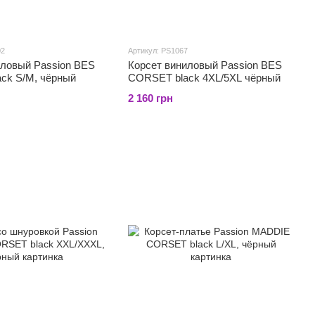
02
Артикул: PS1067
иловый Passion BES
Корсет виниловый Passion BES
ck S/M, чёрный
CORSET black 4XL/5XL чёрный
2 160 грн