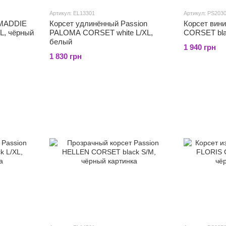
Артикул: EL13301
Артикул: PS203
 MADDIE
Корсет удлинённый Passion
Корсет вин
L, чёрный
PALOMA CORSET white L/XL,
CORSET bla
белый
1 940 грн
1 830 грн