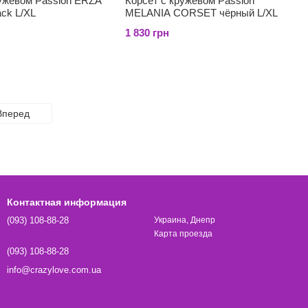
ружевом Passion ERZA
Корсет с кружевом Passion
ck L/XL
MELANIA CORSET чёрный L/XL
1 830 грн
Вперед
Контактная информация
(093) 108-88-28
Украина, Днепр
Карта проезда
(093) 108-88-28
info@crazylove.com.ua