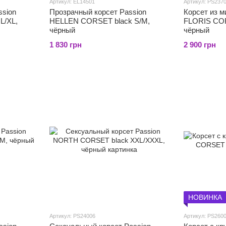
Артикул: EL14501
Артикул: PS237
ssion
Прозрачный корсет Passion
Корсет из 
L/XL,
HELLEN CORSET black S/M,
FLORIS COR
чёрный
чёрный
1 830 грн
2 900 грн
НОВИНКА
Артикул: PS24006
Артикул: PS260