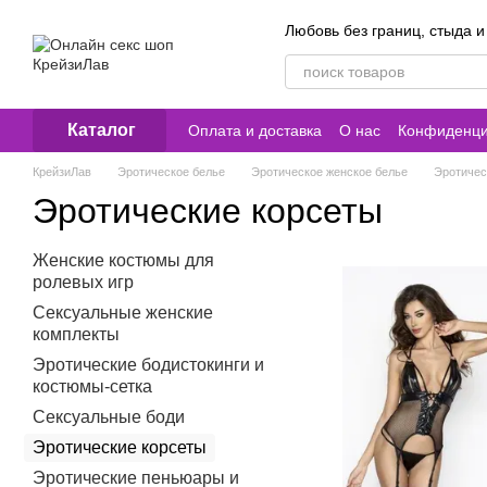
Перейти к основному контенту
Любовь без границ, стыда и
Каталог
Оплата и доставка
О нас
Конфиденци
Контакты
КрейзиЛав
Эротическое белье
Эротическое женское белье
Эротичес
Эротические корсеты
Женские костюмы для
ролевых игр
Сексуальные женские
комплекты
Эротические бодистокинги и
костюмы-сетка
Сексуальные боди
Эротические корсеты
Эротические пеньюары и