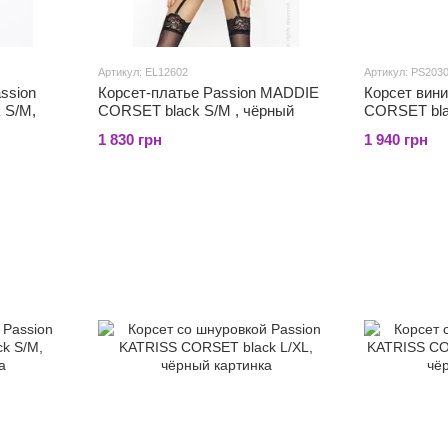
Артикул: EL12602
Артикул: PS203
ssion
Корсет-платье Passion MADDIE
Корсет вин
 S/M,
CORSET black S/M , чёрный
CORSET bla
1 830 грн
1 940 грн