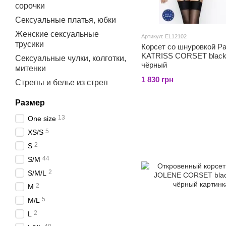
сорочки
Сексуальные платья, юбки
Женские сексуальные
Артикул: EL12102
трусики
Корсет со шнуровкой Pa
KATRISS CORSET black
Сексуальные чулки, колготки,
чёрный
митенки
1 830 грн
Стрепы и белье из стреп
Размер
13
One size
5
XS/S
2
S
44
S/M
2
S/M/L
2
M
5
M/L
2
L