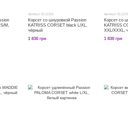
Артикул: EL12101
Артикул: EL121
ssion
Корсет со шнуровкой Passion
Корсет со ш
S/M,
KATRISS CORSET black L/XL,
KATRISS C
чёрный
XXL/XXXL, 
1 830 грн
1 830 грн