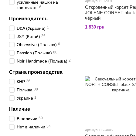
Артикул: EL12001
усиленные чашки на
Откровенный корсет Pa
16
косточках
JOLENE CORSET black 
чёрный
Производитель
1 830 грн
1
D&A (Украина)
26
JSY (Китай)
6
Obsessive (Польша)
80
Passion (Польша)
2
Noir Handmade (Польща)
Страна производства
26
КНР
88
Польша
1
Украина
Наличие
69
В наличии
54
Нет в наличии
Артикул: PS24005