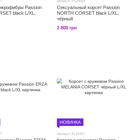
07
Артикул: PS24004
микрофибры Passion
Сексуальный корсет Passion
SET black L/XL,
NORTH CORSET black L/XL,
чёрный
2 800 грн
НОВИНКА
07
Артикул: EL16307