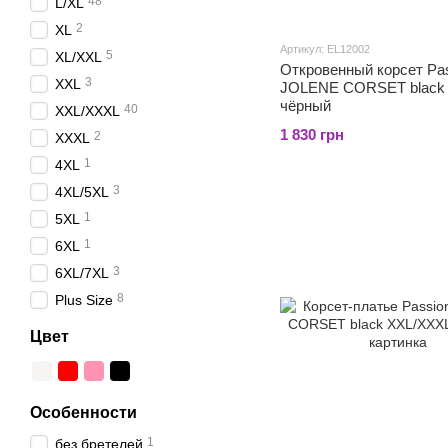
48
L/XL
2
XL
Артикул: EL12002
5
XL/XXL
Откровенный корсет Pa
3
XXL
JOLENE CORSET black 
чёрный
40
XXL/XXXL
1 830 грн
2
XXXL
1
4XL
3
4XL/5XL
1
5XL
1
6XL
3
6XL/7XL
8
Plus Size
Цвет
Особенности
1
без бретелей