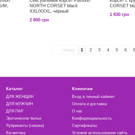
ssion
Сексуальный корсет Passion
Корсет с к
S/M,
NORTH CORSET black
CORSET bla
XXL/XXXL, чёрный
1 830 грн
2 800 грн
Назад
1
2
3
4
5
6
Каталог
Клиентам
ДЛЯ ЖЕНЩИН
Вход в личный кабинет
ДЛЯ МУЖЧИН
Оплата и доставка
ДЛЯ ПАР
О нас
Эротическое белье
Конфиденциальность
Лубриканты (смазки)
Сертификаты
Косметика
Условия использования сайта