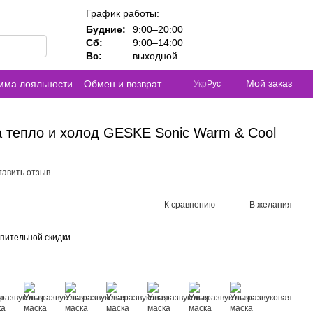
График работы:
Будние:
9:00–20:00
Сб:
9:00–14:00
Вс:
выходной
Мой заказ
мма лояльности
Обмен и возврат
Укр
Рус
а тепло и холод GESKE Sonic Warm & Cool
тавить отзыв
К сравнению
В желания
пительной скидки