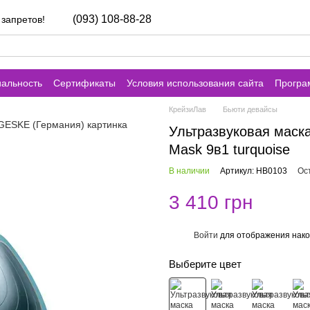
(093) 108-88-28
 запретов!
альность
Сертификаты
Условия использования сайта
Програ
КрейзиЛав
Бьюти девайсы
Ультразвуковая маск
Mask 9в1 turquoise
В наличии
Артикул: HB0103
Ос
3 410 грн
Войти
для отображения нако
%
Выберите цвет