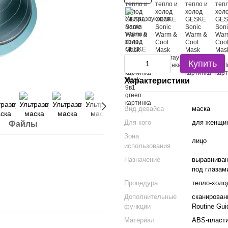
Купить
Характеристики
Вид девайса
маска
Для кого
для женщи
Файлы
Зона
лицо
использования
Назначение
выравниван
под глазам
Процедура
тепло-холо
Дополнительные
сканирован
функции
Routine Gui
Материал
ABS-пласти