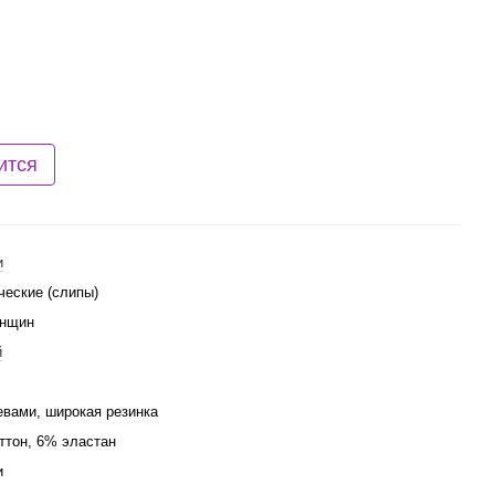
ится
и
ческие (слипы)
енщин
й
евами, широкая резинка
ттон, 6% эластан
и