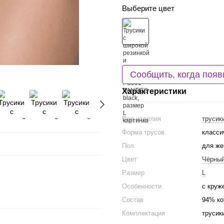
Выберите цвет
Сообщить, когда появ
Характеристики
Вид изделия
трусик
Форма трусов
класси
Пол
для ж
Цвет
Чёрны
Размер
L
Особенности
с круж
Состав
94% ко
Комплектация
трусик