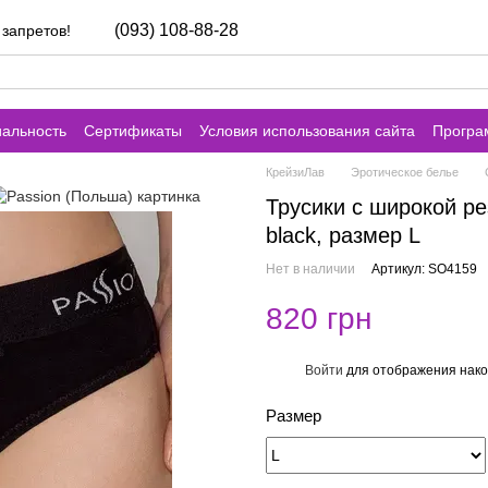
(093) 108-88-28
 запретов!
альность
Сертификаты
Условия использования сайта
Програ
КрейзиЛав
Эротическое белье
Трусики с широкой р
black, размер L
Нет в наличии
Артикул: SO4159
820 грн
Войти
для отображения нако
%
Размер