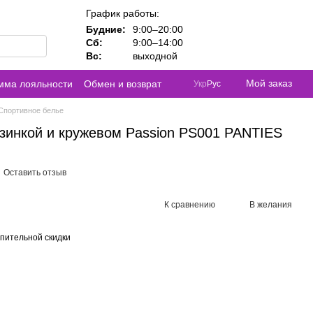
График работы:
Будние:
9:00–20:00
Сб:
9:00–14:00
Вс:
выходной
Мой заказ
мма лояльности
Обмен и возврат
Укр
Рус
Спортивное белье
езинкой и кружевом Passion PS001 PANTIES
Оставить отзыв
К сравнению
В желания
пительной скидки