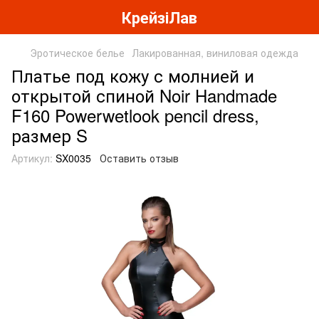
КрейзіЛав
Эротическое белье
Лакированная, виниловая одежда
Платье под кожу с молнией и
открытой спиной Noir Handmade
F160 Powerwetlook pencil dress,
размер S
Артикул:
SX0035
Оставить отзыв