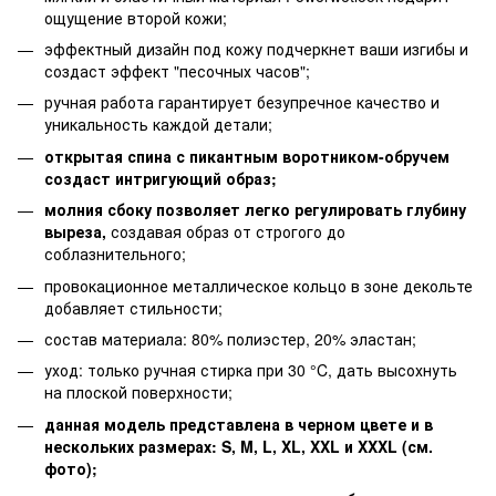
ощущение второй кожи;
эффектный дизайн под кожу подчеркнет ваши изгибы и
создаст эффект "песочных часов";
ручная работа гарантирует безупречное качество и
уникальность каждой детали;
открытая спина с пикантным воротником-обручем
создаст интригующий образ;
молния сбоку позволяет легко регулировать глубину
выреза,
создавая образ от строгого до
соблазнительного;
провокационное металлическое кольцо в зоне декольте
добавляет стильности;
состав материала: 80% полиэстер, 20% эластан;
уход: только ручная стирка при 30 °C, дать высохнуть
на плоской поверхности;
данная модель представлена в черном цвете и в
нескольких размерах: S, M, L, XL, XXL и XXXL (см.
фото);