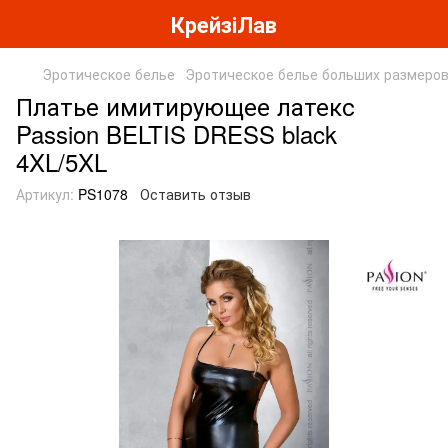
КрейзіЛав
Эротическое белье
Эротическое белье больших размеро
Платье имитирующее латекс
Passion BELTIS DRESS black
4XL/5XL
Артикул:
PS1078
Оставить отзыв