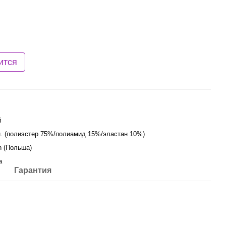
ится
й
. (полиэстер 75%/полиамид 15%/эластан 10%)
n (Польша)
а
Гарантия