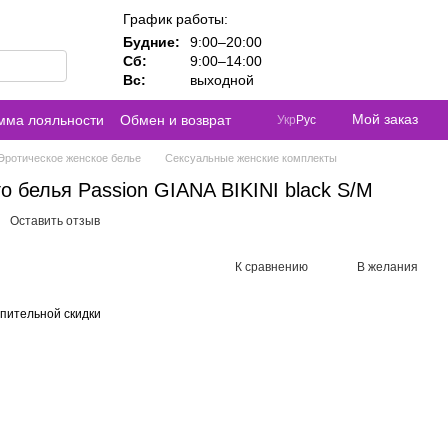
График работы:
Будние:
9:00–20:00
Сб:
9:00–14:00
Вс:
выходной
Мой заказ
мма лояльности
Обмен и возврат
Укр
Рус
Эротическое женское белье
Сексуальные женские комплекты
о белья Passion GIANA BIKINI black S/M
Оставить отзыв
К сравнению
В желания
пительной скидки