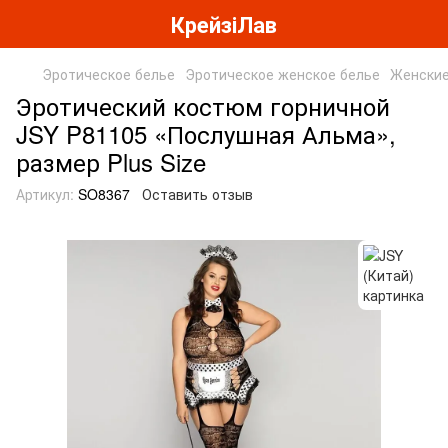
КрейзіЛав
Эротическое белье
Эротическое женское белье
Женские
Эротический костюм горничной
JSY P81105 «Послушная Альма»,
размер Plus Size
Артикул:
SO8367
Оставить отзыв