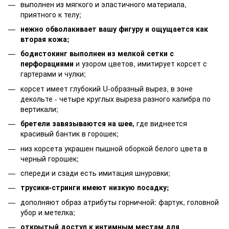
выполнен из мягкого и эластичного материала,
приятного к телу;
нежно обволакивает вашу фигуру и ощущается как
вторая кожа;
бодистокинг выполнен из мелкой сетки с
перфорациями
и узором цветов, имитирует корсет с
гартерами и чулки;
корсет имеет глубокий U-образный вырез, в зоне
декольте - четыре круглых выреза разного калибра по
вертикали;
бретели завязываются на шее,
где виднеется
красивый бантик в горошек;
низ корсета украшен пышной оборкой белого цвета в
черный горошек;
спереди и сзади есть имитация шнуровки;
трусики-стринги имеют низкую посадку;
дополняют образ атрибуты горничной: фартук, головной
убор и метелка;
открытый доступ к интимным местам для