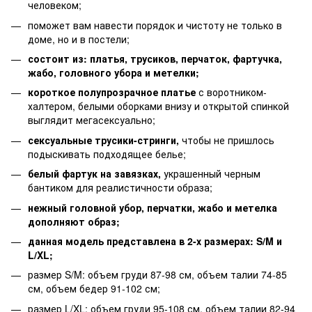
человеком;
поможет вам навести порядок и чистоту не только в
доме, но и в постели;
состоит из: платья, трусиков, перчаток, фартучка,
жабо, головного убора и метелки;
короткое полупрозрачное платье
с воротником-
халтером, белыми оборками внизу и открытой спинкой
выглядит мегасексуально;
сексуальные трусики-стринги,
чтобы не пришлось
подыскивать подходящее белье;
белый фартук на завязках,
украшенный черным
бантиком для реалистичности образа;
нежный головной убор, перчатки, жабо и метелка
дополняют образ;
данная модель представлена ​​в 2-х размерах: S/M и
L/XL;
размер S/M: объем груди 87-98 см, объем талии 74-85
см, объем бедер 91-102 см;
размер L/XL: объем груди 95-108 см, объем талии 82-94