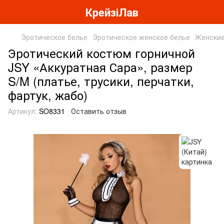
КрейзіЛав
Эротическое белье
Эротическое женское белье
Женские
Эротический костюм горничной
JSY «Аккуратная Сара», размер
S/M (платье, трусики, перчатки,
фартук, жабо)
Артикул:
SO8331
Оставить отзыв