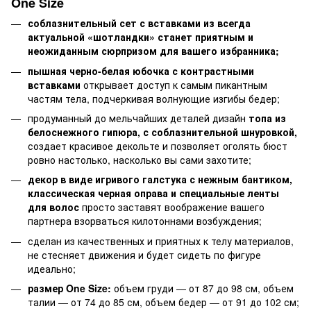
One Size
соблазнительный сет с вставками из всегда
актуальной «шотландки» станет приятным и
неожиданным сюрпризом для вашего избранника;
пышная черно-белая юбочка с контрастными
вставками
открывает доступ к самым пикантным
частям тела, подчеркивая волнующие изгибы бедер;
продуманный до мельчайших деталей дизайн
топа из
белоснежного гипюра, с соблазнительной шнуровкой,
создает красивое декольте и позволяет оголять бюст
ровно настолько, насколько вы сами захотите;
декор в виде игривого галстука с нежным бантиком,
классическая черная оправа и специальные ленты
для волос
просто заставят воображение вашего
партнера взорваться килотоннами возбуждения;
сделан из качественных и приятных к телу материалов,
не стесняет движения и будет сидеть по фигуре
идеально;
размер One Size:
объем груди — от 87 до 98 см, объем
талии — от 74 до 85 см, объем бедер — от 91 до 102 см;