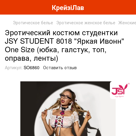
КрейзіЛав
Эротическое белье
Эротическое женское белье
Женские
Эротический костюм студентки
JSY STUDENT 8018 "Яркая Ивонн"
One Size (юбка, галстук, топ,
оправа, ленты)
Артикул:
SO6860
Оставить отзыв