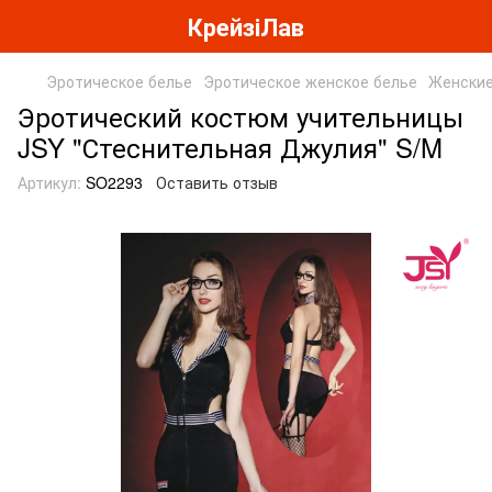
КрейзіЛав
Эротическое белье
Эротическое женское белье
Женские
Эротический костюм учительницы
JSY "Стеснительная Джулия" S/M
Артикул:
SO2293
Оставить отзыв