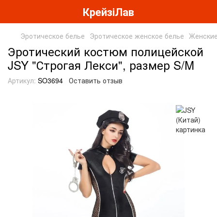
КрейзіЛав
Эротическое белье
Эротическое женское белье
Женские
Эротический костюм полицейской
JSY "Строгая Лекси", размер S/M
Артикул:
SO3694
Оставить отзыв