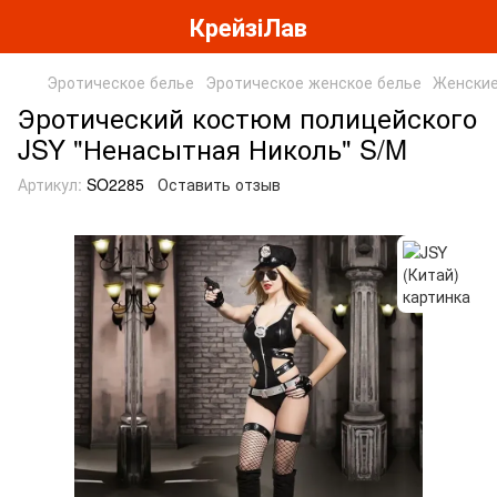
КрейзіЛав
Эротическое белье
Эротическое женское белье
Женские
Эротический костюм полицейского
JSY "Ненасытная Николь" S/M
Артикул:
SO2285
Оставить отзыв