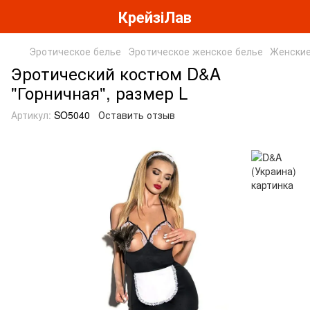
КрейзіЛав
Эротическое белье
Эротическое женское белье
Женские
Эротический костюм D&A
"Горничная", размер L
Артикул:
SO5040
Оставить отзыв