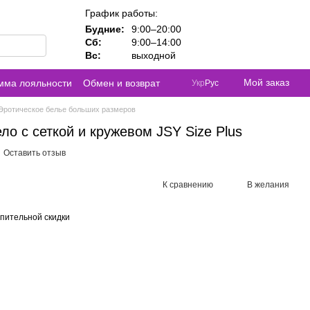
График работы:
Будние:
9:00–20:00
Сб:
9:00–14:00
Вс:
выходной
Мой заказ
мма лояльности
Обмен и возврат
Укр
Рус
Эротическое белье больших размеров
ело с сеткой и кружевом JSY Size Plus
Оставить отзыв
К сравнению
В желания
пительной скидки