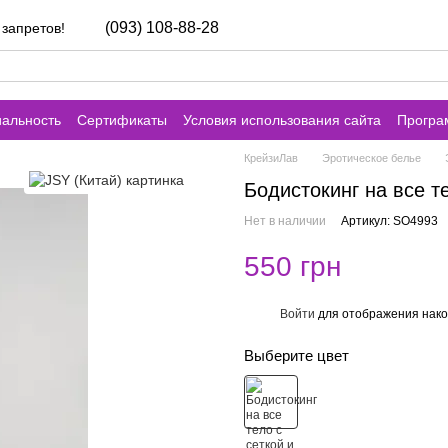
(093) 108-88-28
 запретов!
альность
Сертификаты
Условия использования сайта
Програ
КрейзиЛав
Эротическое белье
Бодистокинг на все т
Нет в наличии
Артикул: SO4993
550 грн
Войти
для отображения нако
%
Выберите цвет