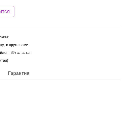
ится
окинг
чку, с кружевами
йлон, 8% эластан
итай)
Гарантия